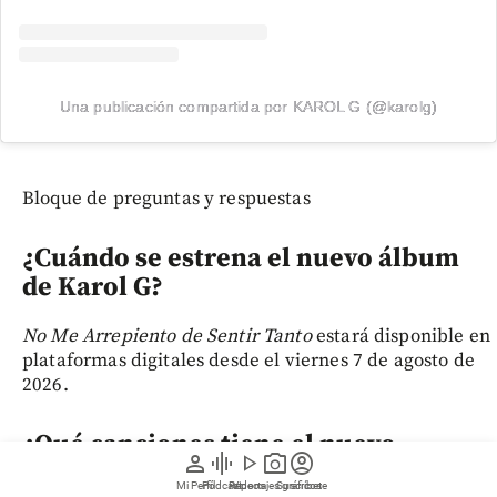
Una publicación compartida por KAROL G (@karolg)
Bloque de preguntas y respuestas
¿Cuándo se estrena el nuevo álbum
de Karol G?
No Me Arrepiento de Sentir Tanto
estará disponible en
plataformas digitales desde el viernes 7 de agosto de
2026.
¿Qué canciones tiene el nuevo
person
graphic_eq
play_arrow
photo_camera
account_circle
álbum de Karol G?
Mi Perfil
Pódcast
Reportajes gráficos
Videos
Suscríbete