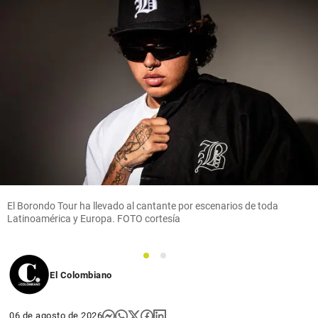
El Borondo Tour ha llevado al cantante por escenarios de toda
Latinoamérica y Europa. FOTO cortesía
1
2
El Colombiano
06 de agosto de 2026