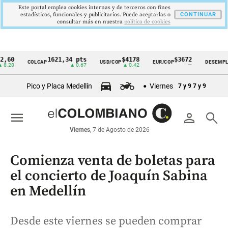
Este portal emplea cookies internas y de terceros con fines
estadísticos, funcionales y publicitarios. Puede aceptarlas o
CONTINUAR
consultar más en nuestra
politica de cookies
1621,34 pts
$4178
$3672
9,
COLCAP
USD/COP
EUR/COP
DESEMPLEO
Cintillo
▲ 0.67
▲ 0.42
—
▼ 0
de
Pico y Placa Medellín
Viernes
7 y 9
7 y 9
indicadores
económicos
menu
person
search
Colombia
Viernes
, 7 de Agosto de 2026
Comienza venta de boletas para
el concierto de Joaquín Sabina
en Medellín
Desde este viernes se pueden comprar