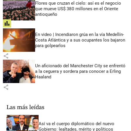
Flores que cruzan el cielo: así es el negocio
que mueve US$ 380 millones en el Oriente
antioqueño
share
En video | Incendiaron grúa en la vía Medellín-
Costa Atlántica y a sus ocupantes los bajaron
para golpearlos
share
Un aficionado del Manchester City se enfrentó
a la ceguera y sordera para conocer a Erling
Haaland
share
Las más leídas
Así va el cuerpo diplomático del nuevo
Gobierno: lealtades, mérito y políticos