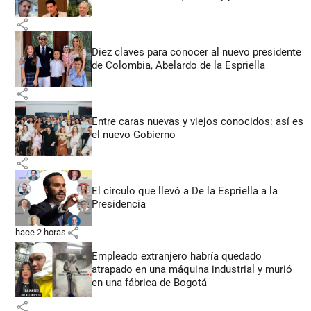
share
Diez claves para conocer al nuevo presidente
de Colombia, Abelardo de la Espriella
share
Entre caras nuevas y viejos conocidos: así es
el nuevo Gobierno
share
El círculo que llevó a De la Espriella a la
Presidencia
share
hace 2 horas
Empleado extranjero habría quedado
atrapado en una máquina industrial y murió
en una fábrica de Bogotá
share