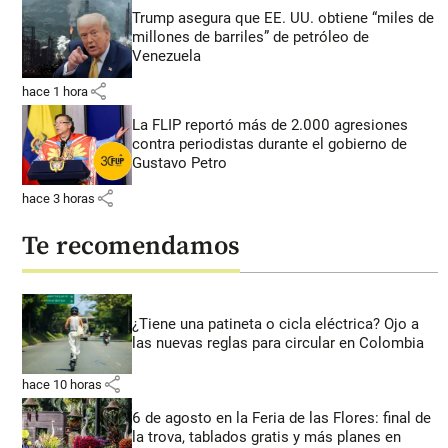
Trump asegura que EE. UU. obtiene “miles de
millones de barriles” de petróleo de
Venezuela
share
hace 1 hora
La FLIP reportó más de 2.000 agresiones
contra periodistas durante el gobierno de
Gustavo Petro
share
hace 3 horas
Te recomendamos
¿Tiene una patineta o cicla eléctrica? Ojo a
las nuevas reglas para circular en Colombia
share
hace 10 horas
6 de agosto en la Feria de las Flores: final de
la trova, tablados gratis y más planes en