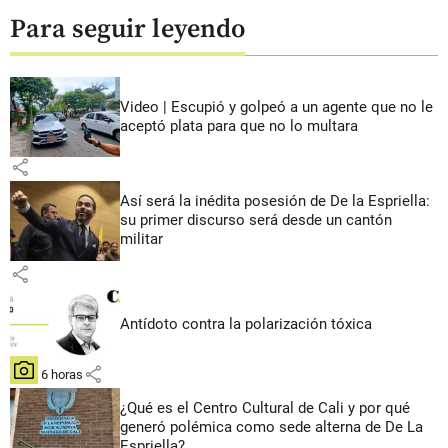
Para seguir leyendo
Video | Escupió y golpeó a un agente que no le
aceptó plata para que no lo multara
share
Así será la inédita posesión de De la Espriella:
su primer discurso será desde un cantón
militar
share
Antídoto contra la polarización tóxica
share
hace 6 horas
¿Qué es el Centro Cultural de Cali y por qué
generó polémica como sede alterna de De La
Espriella?