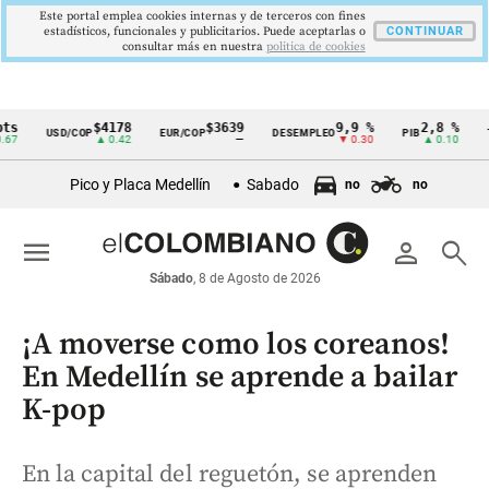
Este portal emplea cookies internas y de terceros con fines
estadísticos, funcionales y publicitarios. Puede aceptarlas o
CONTINUAR
consultar más en nuestra
politica de cookies
$4178
$3639
9,9 %
2,8 %
$
USD/COP
EUR/COP
DESEMPLEO
PIB
TRM
Cintillo
▲ 0.42
—
▼ 0.30
▲ 0.10
de
Pico y Placa Medellín
Sabado
no
no
indicadores
económicos
menu
person
search
Colombia
Sábado
, 8 de Agosto de 2026
¡A moverse como los coreanos!
En Medellín se aprende a bailar
K-pop
En la capital del reguetón, se aprenden