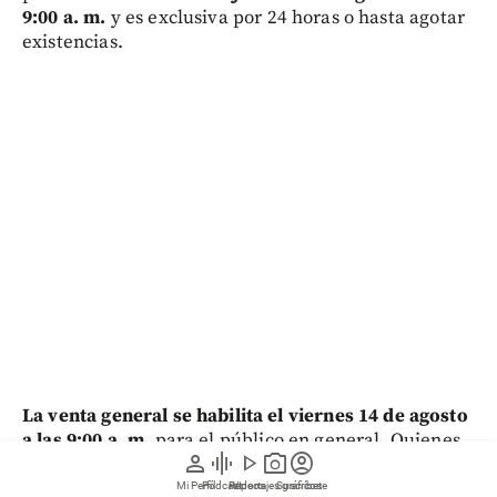
9:00 a. m.
y es exclusiva por 24 horas o hasta agotar
existencias.
La venta general se habilita el viernes 14 de agosto
a las 9:00 a. m.
para el público en general. Quienes
person
graphic_eq
play_arrow
photo_camera
account_circle
realizaron el prerregistro tendrán acceso prioritario
a las primeras etapas de venta.
Mi Perfil
Pódcast
Reportajes gráficos
Videos
Suscríbete