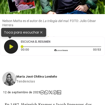
Nelson Matta es el autor de
La trilogía del mal
. FOTO: Julio César
Herrera
×
Toca para escuchar
1
2
ESCUCHA EL RESUMEN
Tiempo transcurrido: 0 segundos
Du
00:00
00:53
María José Chitiva Londoño
Tendencias
12 de septiembre de 2025
En 1487, Heinrich Kramer y Jacob Sprenger, dos