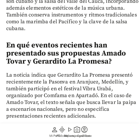
son cubano y la salsa del Valle del Cauca, incorporando
además elementos estéticos de la música urbana.
También conserva instrumentos y ritmos tradicionales
como la marimba del Pacífico y la clave de la salsa
cubana.
En qué eventos recientes han
presentado sus propuestas Amado
Tovar y Gerardito La Promesa?
La noticia indica que Gerardito La Promesa presentó
recientemente la Pasonva en Aranjuez, Medellín, y
también participó en el festival Vibra Urabá,
organizado por Comfama en Apartadó. En el caso de
Amado Tovar, el texto señala que busca llevar la paipa
a escenarios nacionales, pero no especifica
presentaciones recientes adicionales.
person
graphic_eq
play_arrow
photo_camera
account_circle
Siga las noticias de EL COLOMBIANO desde Google
Mi Perfil
Pódcast
Reportajes gráficos
Videos
Suscríbete