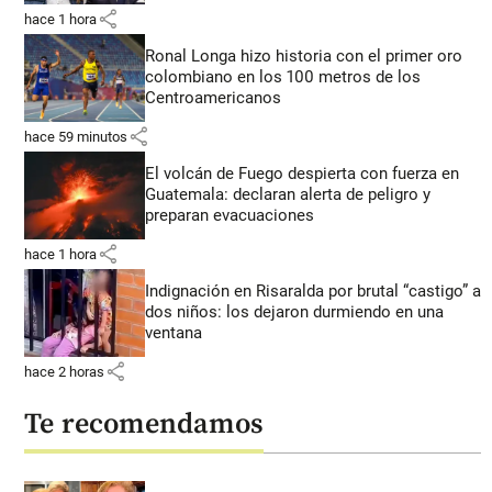
share
hace 1 hora
Ronal Longa hizo historia con el primer oro
colombiano en los 100 metros de los
Centroamericanos
share
hace 59 minutos
El volcán de Fuego despierta con fuerza en
Guatemala: declaran alerta de peligro y
preparan evacuaciones
share
hace 1 hora
Indignación en Risaralda por brutal “castigo” a
dos niños: los dejaron durmiendo en una
ventana
share
hace 2 horas
Te recomendamos