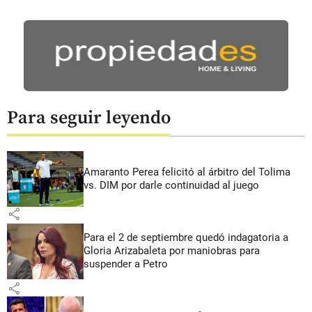
Para seguir leyendo
Amaranto Perea felicitó al árbitro del Tolima
vs. DIM por darle continuidad al juego
share
Para el 2 de septiembre quedó indagatoria a
Gloria Arizabaleta por maniobras para
suspender a Petro
share