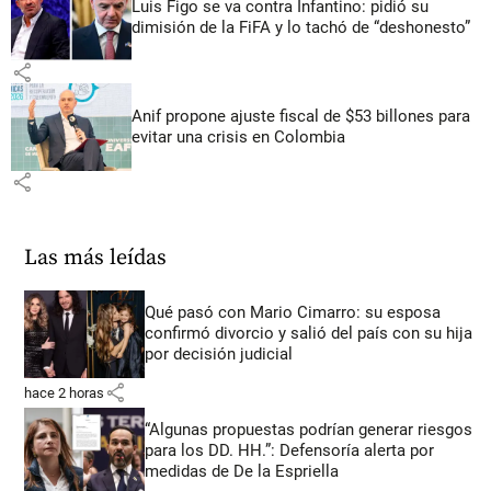
Luis Figo se va contra Infantino: pidió su
dimisión de la FiFA y lo tachó de “deshonesto”
share
Anif propone ajuste fiscal de $53 billones para
evitar una crisis en Colombia
share
Las más leídas
Qué pasó con Mario Cimarro: su esposa
confirmó divorcio y salió del país con su hija
por decisión judicial
share
hace 2 horas
“Algunas propuestas podrían generar riesgos
para los DD. HH.”: Defensoría alerta por
medidas de De la Espriella