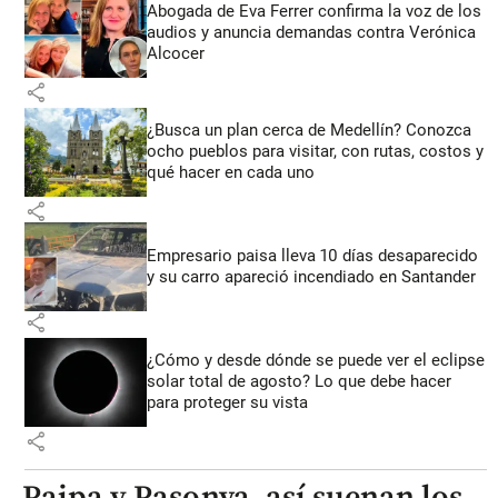
Abogada de Eva Ferrer confirma la voz de los
audios y anuncia demandas contra Verónica
Alcocer
share
¿Busca un plan cerca de Medellín? Conozca
ocho pueblos para visitar, con rutas, costos y
qué hacer en cada uno
share
Empresario paisa lleva 10 días desaparecido
y su carro apareció incendiado en Santander
share
¿Cómo y desde dónde se puede ver el eclipse
solar total de agosto? Lo que debe hacer
para proteger su vista
share
Paipa y Pasonva, así suenan los