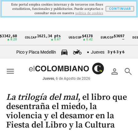
Este portal emplea cookies internas y de terceros con fines
estadísticos, funcionales y publicitarios. Puede aceptarlas o
CONTINUAR
consultar más en nuestra
politica de cookies
,60
1621,34 pts
$4178
$3697
COLCAP
USD/COP
EUR/COP
DESEMPLE
Cintillo
8.20
▲ 0.67
▲ 0.42
—
de
Pico y Placa Medellín
Jueves
3 y 6
3 y 6
indicadores
económicos
menu
person
search
Colombia
Jueves
, 6 de Agosto de 2026
La trilogía del mal
, el libro que
desentraña el miedo, la
violencia y el desamor en la
Fiesta del Libro y la Cultura