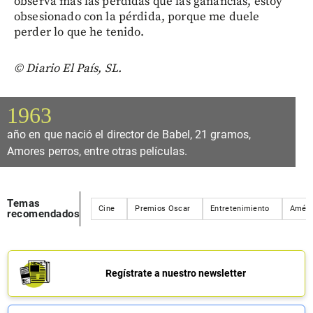
observa más las pérdidas que las ganancias, estoy
obsesionado con la pérdida, porque me duele
perder lo que he tenido.
© Diario El País, SL
.
1963
año en que nació el director de Babel, 21 gramos,
Amores perros, entre otras películas.
Temas
Cine
Premios Oscar
Entretenimiento
Améri
recomendados
Regístrate a nuestro newsletter