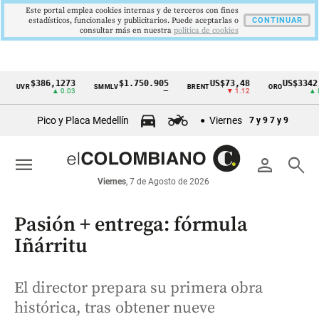
Este portal emplea cookies internas y de terceros con fines
estadísticos, funcionales y publicitarios. Puede aceptarlas o
CONTINUAR
consultar más en nuestra
politica de cookies
$386,1273
$1.750.905
US$73,48
US$3342,60
UVR
SMMLV
BRENT
ORO
Cintillo
▲ 0.03
—
▼ 1.12
▲ 8.20
de
Pico y Placa Medellín
Viernes
7 y 9
7 y 9
indicadores
económicos
menu
person
search
Colombia
Viernes
, 7 de Agosto de 2026
Pasión + entrega: fórmula
Iñárritu
El director prepara su primera obra
histórica, tras obtener nueve