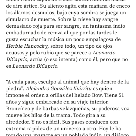
de aire ártico. Su aliento agita esta mañana de enero
los álamos desnudos, bajo cuya sombra se juega un
simulacro de muerte. Sobre la nieve hay sangre
demasiado roja para ser sangre, un fantasma indio
embadurnado de ceniza al que por las tardes le
gusta escuchar la música un poco empalagosa de
Herbie Hancock
y, sobre todo, un tipo de ojos
acuosos y pelo rubio que se parece a
Leonardo
DiCaprio,
actúa (o eso intenta) como él, pero que no
es
Leonardo DiCaprio.
“A cada paso, esculpo al animal que hay dentro de la
piedra”.
Alejandro González Iñárritu
es quien
impone el orden a orillas del helado Bow. Tiene 51
años y sigue embarcado en su viaje interior.
Broncíneo y de barbas velazqueñas, su poderosa voz
mueve los hilos de la trama. Todo gira a su
alrededor. Y no es fácil. Sus pasos conducen con
extrema rapidez de un universo a otro. Hoy le ha
tocado una masacre en un poblado indio, un diálogo