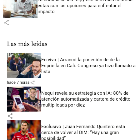
estas son las opciones para enfrentar el
impacto
share
Las más leídas
En vivo | Arrancó la posesión de de la
Espriella en Cali: Congreso ya hizo llamado a
lista
share
hace 7 horas
Nequi revela su estrategia con IA: 80% de
atención automatizada y cartera de crédito
multiplicada por diez
share
Exclusivo | Juan Fernando Quintero está
cerca de volver al DIM: “Hay una gran
posibilidad”