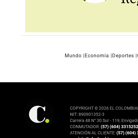
Mundo
Economía
Deportes
REDES SOCIALES
COPYRIGHT © 2026 EL COLOMBIA
NIT: 890901352-3
Carrera 48 N° 30 Sur - 119, Envigad
CONMUTADOR:
(57) (604) 331525
ATENCIÓN AL CLIENTE:
(57) (604)