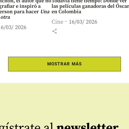
chon, el autor que no
Todavía tiene tiempo: Dónde ver
grafiar e inspiró a
las películas ganadoras del Ósca
derson para hacer
Una
en Colombia
 otra
Cine
16/03/ 2026
16/03/ 2026
share
MOSTRAR MÁS
ístrate al
newsletter