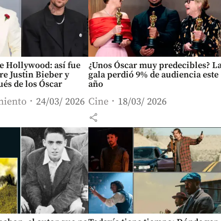
e Hollywood: así fue
¿Unos Óscar muy predecibles? L
re Justin Bieber y
gala perdió 9% de audiencia este
és de los Óscar
año
miento
24/03/ 2026
Cine
18/03/ 2026
share