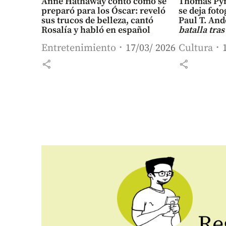
Anne Hathaway contó cómo se
Thomas Pyn
preparó para los Óscar: reveló
se deja foto
sus trucos de belleza, cantó
Paul T. An
Rosalía y habló en español
batalla tras
Entretenimiento
17/03/ 2026
Cultura
share
share
Reg