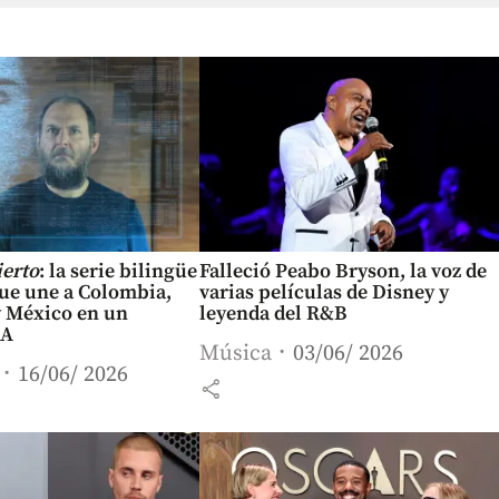
ierto
: la serie bilingüe
Falleció Peabo Bryson, la voz de
que une a Colombia,
varias películas de Disney y
y México en un
leyenda del R&B
IA
Música
03/06/ 2026
16/06/ 2026
share