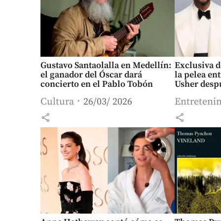
Gustavo Santaolalla en Medellín:
Exclusiva d
el ganador del Óscar dará
la pelea ent
concierto en el Pablo Tobón
Usher despu
Cultura
26/03/ 2026
Entreteni
share
share