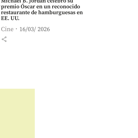
Michael B. Jordan celebró su
r
premio Óscar en un reconocido
restaurante de hamburguesas en
EE. UU.
Cine
16/03/ 2026
share