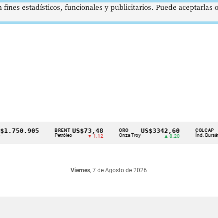
 fines estadísticos, funcionales y publicitarios. Puede aceptarlas
750.905
US$73,48
US$3342,60
16
BRENT
ORO
COLCAP
Petróleo
Onza Troy
Índ. Bursátil
—
▼ 1.12
▲ 8.20
Viernes
, 7 de Agosto de 2026