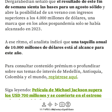
Dergarabedian señaló que
el resultado de este fin
de semana sienta las bases para un agosto sólido
y
abre la posibilidad de un verano con ingresos
superiores a los 4.000 millones de dólares, una
marca que en los años pospandemia solo se había
alcanzado en 2023.
A ese ritmo, el analista indicó que
una taquilla anual
de 10.000 millones de dólares está al alcance para
este año
.
Para consultar contenido prémium o profundizar
sobre sus temas de interés de Medellín, Antioquia,
Colombia y el mundo,
regístrese aquí
.
Siga leyendo:
Película de Michael Jackson supera
los USD 700 millones y se convierte en el estreno
más exitoso del año
person
graphic_eq
play_arrow
photo_camera
account_circle
Mi Perfil
Pódcast
Reportajes gráficos
Videos
Suscríbete