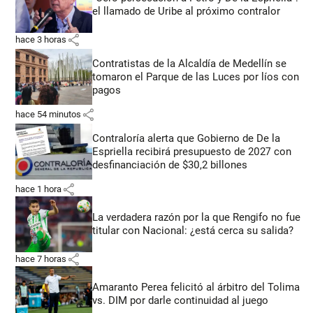
el llamado de Uribe al próximo contralor
share
hace 3 horas
Contratistas de la Alcaldía de Medellín se
tomaron el Parque de las Luces por líos con
pagos
share
hace 54 minutos
Contraloría alerta que Gobierno de De la
Espriella recibirá presupuesto de 2027 con
desfinanciación de $30,2 billones
share
hace 1 hora
La verdadera razón por la que Rengifo no fue
titular con Nacional: ¿está cerca su salida?
share
hace 7 horas
Amaranto Perea felicitó al árbitro del Tolima
vs. DIM por darle continuidad al juego