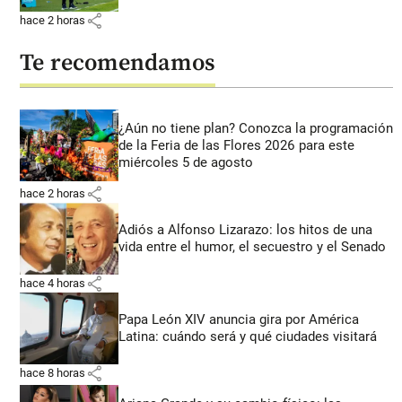
share
hace 2 horas
Te recomendamos
¿Aún no tiene plan? Conozca la programación
de la Feria de las Flores 2026 para este
miércoles 5 de agosto
share
hace 2 horas
Adiós a Alfonso Lizarazo: los hitos de una
vida entre el humor, el secuestro y el Senado
share
hace 4 horas
Papa León XIV anuncia gira por América
Latina: cuándo será y qué ciudades visitará
share
hace 8 horas