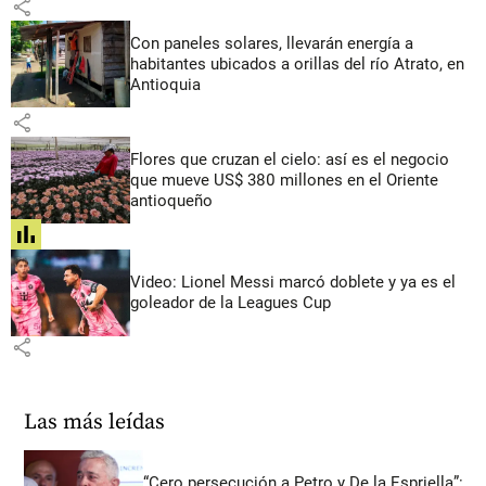
share
Con paneles solares, llevarán energía a
habitantes ubicados a orillas del río Atrato, en
Antioquia
share
Flores que cruzan el cielo: así es el negocio
que mueve US$ 380 millones en el Oriente
antioqueño
share
Video: Lionel Messi marcó doblete y ya es el
goleador de la Leagues Cup
share
Las más leídas
“Cero persecución a Petro y De la Espriella”: