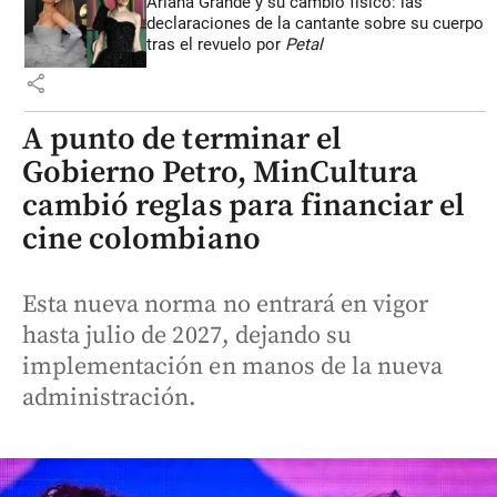
Ariana Grande y su cambio físico: las
declaraciones de la cantante sobre su cuerpo
tras el revuelo por
Petal
share
A punto de terminar el
Gobierno Petro, MinCultura
cambió reglas para financiar el
cine colombiano
Esta nueva norma no entrará en vigor
hasta julio de 2027, dejando su
implementación en manos de la nueva
administración.