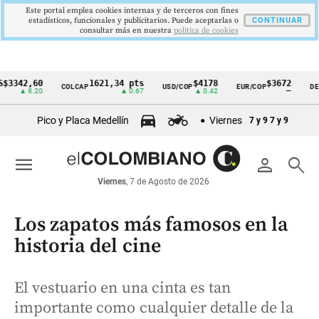
Este portal emplea cookies internas y de terceros con fines
estadísticos, funcionales y publicitarios. Puede aceptarlas o
CONTINUAR
consultar más en nuestra
politica de cookies
2,60
1621,34 pts
$4178
$3672
COLCAP
USD/COP
EUR/COP
DESEMPL
Cintillo
 8.20
▲ 0.67
▲ 0.42
—
de
Pico y Placa Medellín
Viernes
7 y 9
7 y 9
indicadores
económicos
menu
person
search
Colombia
Viernes
, 7 de Agosto de 2026
Los zapatos más famosos en la
historia del cine
El vestuario en una cinta es tan
importante como cualquier detalle de la