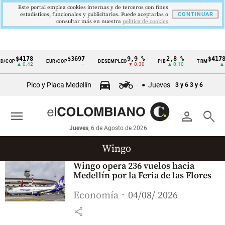
Este portal emplea cookies internas y de terceros con fines
estadísticos, funcionales y publicitarios. Puede aceptarlas o
CONTINUAR
consultar más en nuestra
politica de cookies
$4178
$3697
9,9 %
2,8 %
$4178,
/COP
EUR/COP
DESEMPLEO
PIB
TRM
Cintillo
▲ 0.42
—
▼ 0.30
▲ 0.10
▲ 0
de
Pico y Placa Medellín
Jueves
3 y 6
3 y 6
indicadores
económicos
menu
person
search
Colombia
Jueves
, 6 de Agosto de 2026
Wingo
Wingo opera 236 vuelos hacia
Medellín por la Feria de las Flores
Economía
04/08/ 2026
share