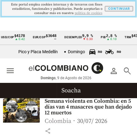
Este portal emplea cookies internas y de terceros con fines
estadísticos, funcionales y publicitarios. Puede aceptarlas o
CONTINUAR
consultar más en nuestra
politica de cookies
$4178
$3648
9,9 %
2,8 %
$41
USD/COP
EUR/COP
DESEMPLEO
PIB
TRM
Cintillo
▲ 0.42
—
▼ 0.30
▲ 0.10
de
Pico y Placa Medellín
Domingo
no
no
indicadores
económicos
menu
person
search
Colombia
Domingo
, 9 de Agosto de 2026
Soacha
Semana violenta en Colombia: en 5
días van 4 masacres que han dejado
12 muertos
Colombia
30/07/ 2026
share