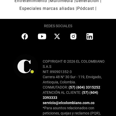
Entretenimiento
Multimedia
Generación
Especiales marcas aliadas
Pódcast
REDES SOCIALES
COPYRIGHT © 2026 EL COLOMBIANO
S.A.S
NIT: 890901352-3
Carrera 48 N° 30 Sur - 119, Envigado,
Antioquia, Colombia.
CONMUTADOR:
(57) (604) 3315252
ATENCIÓN AL CLIENTE:
(57) (604)
3393333
servicio@elcolombiano.com.co
*Para asuntos relacionados con
peticiones, quejas y reclamos (PQR),