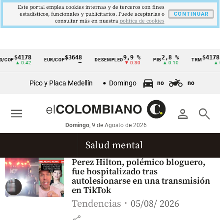
Este portal emplea cookies internas y de terceros con fines
estadísticos, funcionales y publicitarios. Puede aceptarlas o
CONTINUAR
consultar más en nuestra
politica de cookies
$4178
$3648
9,9 %
2,8 %
$4178,
/COP
EUR/COP
DESEMPLEO
PIB
TRM
Cintillo
▲ 0.42
—
▼ 0.30
▲ 0.10
▲ 0
de
Pico y Placa Medellín
Domingo
no
no
indicadores
económicos
menu
person
search
Colombia
Domingo
, 9 de Agosto de 2026
Salud mental
Perez Hilton, polémico bloguero,
fue hospitalizado tras
autolesionarse en una transmisión
en TikTok
Tendencias
05/08/ 2026
share