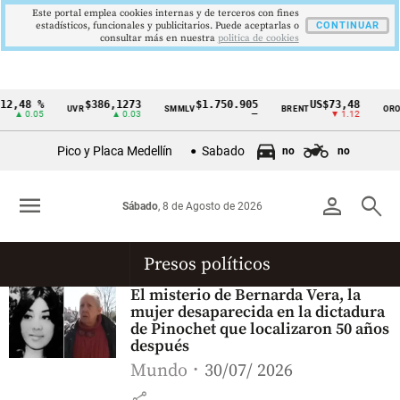
Este portal emplea cookies internas y de terceros con fines
estadísticos, funcionales y publicitarios. Puede aceptarlas o
CONTINUAR
consultar más en nuestra
politica de cookies
2,48 %
$386,1273
$1.750.905
US$73,48
UVR
SMMLV
BRENT
ORO
Cintillo
▲ 0.05
▲ 0.03
—
▼ 1.12
de
Pico y Placa Medellín
Sabado
no
no
indicadores
económicos
menu
person
search
Sábado
, 8 de Agosto de 2026
Colombia
Presos políticos
El misterio de Bernarda Vera, la
mujer desaparecida en la dictadura
de Pinochet que localizaron 50 años
después
Mundo
30/07/ 2026
share