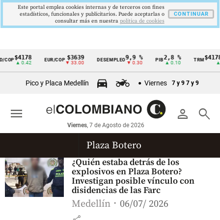
Este portal emplea cookies internas y de terceros con fines
estadísticos, funcionales y publicitarios. Puede aceptarlas o
CONTINUAR
consultar más en nuestra
politica de cookies
$4178
$3639
9,9 %
2,8 %
$4178
/COP
EUR/COP
DESEMPLEO
PIB
TRM
Cintillo
▲ 0.42
▼ 33.00
▼ 0.30
▲ 0.10
▲ 0
de
Pico y Placa Medellín
Viernes
7 y 9
7 y 9
indicadores
económicos
menu
person
search
Colombia
Viernes
, 7 de Agosto de 2026
Plaza Botero
¿Quién estaba detrás de los
explosivos en Plaza Botero?
Investigan posible vínculo con
disidencias de las Farc
Medellín
06/07/ 2026
share