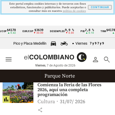
Este portal emplea cookies internas y de terceros con fines
estadísticos, funcionales y publicitarios. Puede aceptarlas o
CONTINUAR
consultar más en nuestra
politica de cookies
$4178
$3639
9,9 %
2,8 %
$4178,
COP
EUR/COP
DESEMPLEO
PIB
TRM
Cintillo
▲ 0.42
▼ 33.00
▼ 0.30
▲ 0.10
▲ 0
de
Pico y Placa Medellín
Viernes
7 y 9
7 y 9
indicadores
económicos
menu
person
search
Colombia
Viernes
, 7 de Agosto de 2026
Parque Norte
Comienza la Feria de las Flores
2026, aquí una completa
programación
Cultura
31/07/ 2026
share