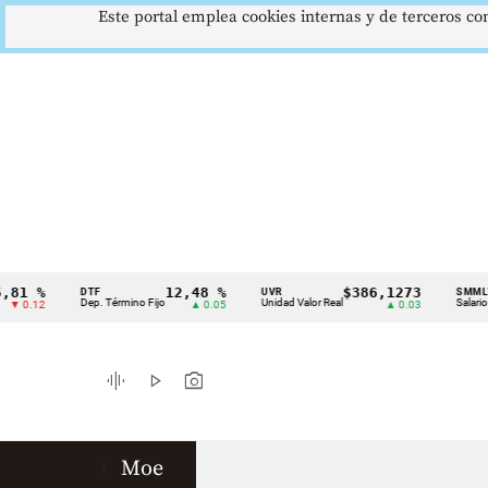
Este portal emplea cookies internas y de terceros con
 %
12,48 %
$386,1273
DTF
UVR
SMMLV
Cintillo
Dep. Término Fijo
Unidad Valor Real
Salario Míni
.12
▲ 0.05
▲ 0.03
de
indicadores
graphic_eq
play_arrow
photo_camera
económicos
Colombia
Moe