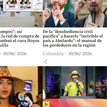
compro”: así
De la “desobediencia civil
 la red de compra de
pacífica” a hacerle “invivible el
onfesó el cura Hoyos
país a Abelardo”: el manual de
uilla
los perdedores en la región
30/06/ 2026
Colombia
30/06/ 2026
share