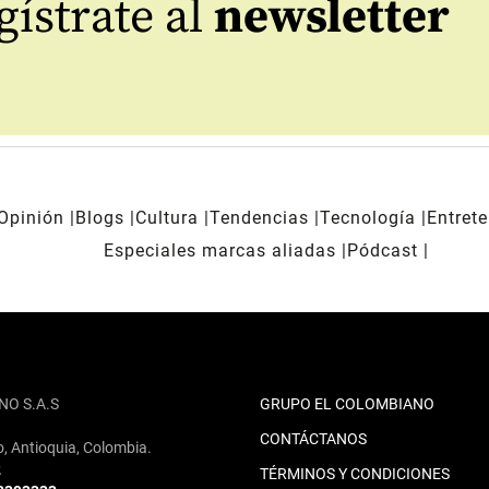
ístrate al
newsletter
Opinión
Blogs
Cultura
Tendencias
Tecnología
Entret
Especiales marcas aliadas
Pódcast
NO S.A.S
GRUPO EL COLOMBIANO
CONTÁCTANOS
o, Antioquia, Colombia.
2
TÉRMINOS Y CONDICIONES