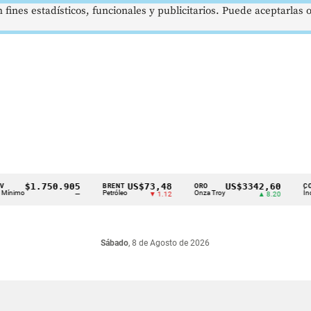
 fines estadísticos, funcionales y publicitarios. Puede aceptarlas
$1.750.905
US$73,48
US$3342,60
BRENT
ORO
COLCAP
mo
Petróleo
Onza Troy
Índ. Bursá
—
▼ 1.12
▲ 8.20
Sábado
, 8 de Agosto de 2026