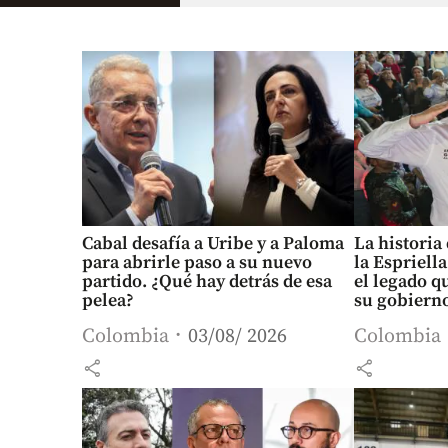
Cabal desafía a Uribe y a Paloma
La historia
para abrirle paso a su nuevo
la Espriell
partido. ¿Qué hay detrás de esa
el legado q
pelea?
su gobiern
Colombia
03/08/ 2026
Colombia
share
share