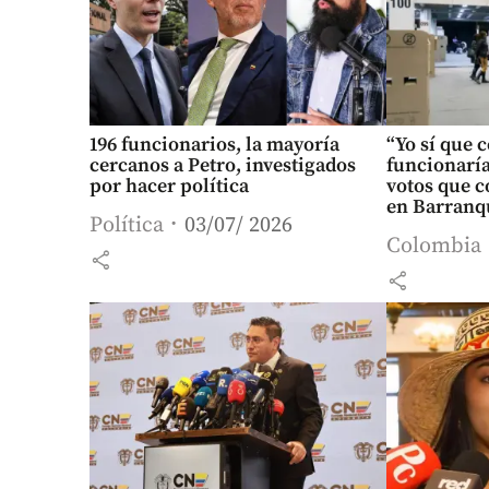
196 funcionarios, la mayoría
“Yo sí que 
cercanos a Petro, investigados
funcionaría
por hacer política
votos que c
en Barranq
Política
03/07/ 2026
Colombia
share
share