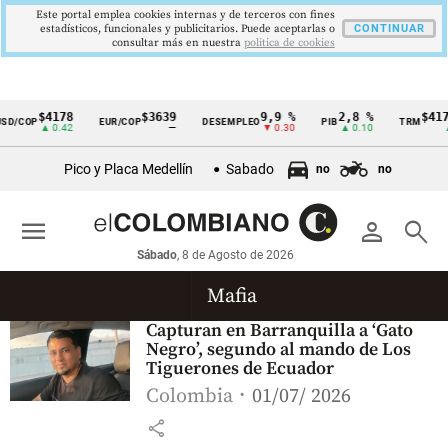
Este portal emplea cookies internas y de terceros con fines
estadísticos, funcionales y publicitarios. Puede aceptarlas o
CONTINUAR
consultar más en nuestra
politica de cookies
$4178
$3639
9,9 %
2,8 %
$4178
D/COP
EUR/COP
DESEMPLEO
PIB
TRM
Cintillo
▲ 0.42
—
▼ 0.30
▲ 0.10
▲ 
de
Pico y Placa Medellín
Sabado
no
no
indicadores
económicos
menu
person
search
Colombia
Sábado
, 8 de Agosto de 2026
Mafia
Capturan en Barranquilla a ‘Gato
Negro’, segundo al mando de Los
Tiguerones de Ecuador
Colombia
01/07/ 2026
share