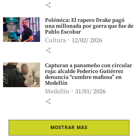
share
Polémica: El rapero Drake pagó
una millonada por gorra que fue de
Pablo Escobar
Cultura
12/02/ 2026
share
Capturan a panameño con circular
roja: alcalde Federico Gutiérrez
denuncia “cumbre mafiosa” en
Medellín
Medellín
31/01/ 2026
share
MOSTRAR MÁS