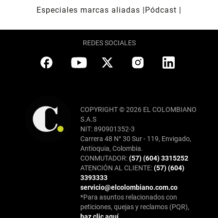
Especiales marcas aliadas
Pódcast
REDES SOCIALES
COPYRIGHT © 2026 EL COLOMBIANO
S.A.S
NIT: 890901352-3
Carrera 48 N° 30 Sur - 119, Envigado,
Antioquia, Colombia.
CONMUTADOR:
(57) (604) 3315252
ATENCIÓN AL CLIENTE:
(57) (604)
3393333
servicio@elcolombiano.com.co
*Para asuntos relacionados con
peticiones, quejas y reclamos (PQR),
haz clic aquí