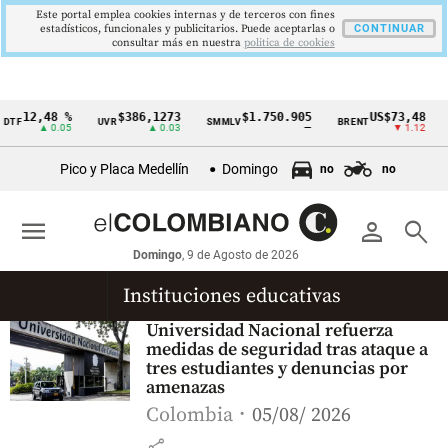
Este portal emplea cookies internas y de terceros con fines
estadísticos, funcionales y publicitarios. Puede aceptarlas o
CONTINUAR
consultar más en nuestra
politica de cookies
12,48 %
$386,1273
$1.750.905
US$73,48
DTF
UVR
SMMLV
BRENT
Cintillo
▲ 0.05
▲ 0.03
—
▼ 1.12
de
Pico y Placa Medellín
Domingo
no
no
indicadores
económicos
menu
person
search
Colombia
Domingo
, 9 de Agosto de 2026
Instituciones educativas
Universidad Nacional refuerza
medidas de seguridad tras ataque a
tres estudiantes y denuncias por
amenazas
Colombia
05/08/ 2026
share