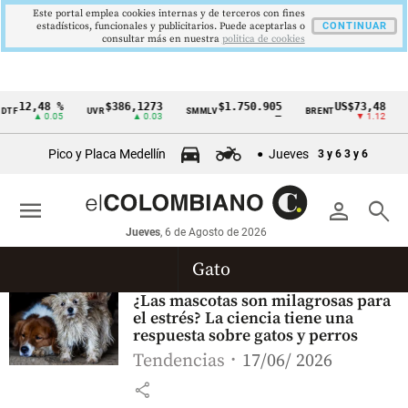
Este portal emplea cookies internas y de terceros con fines
estadísticos, funcionales y publicitarios. Puede aceptarlas o
CONTINUAR
consultar más en nuestra
politica de cookies
12,48 %
$386,1273
$1.750.905
US$73,48
TF
UVR
SMMLV
BRENT
O
Cintillo
▲ 0.05
▲ 0.03
—
▼ 1.12
de
Pico y Placa Medellín
Jueves
3 y 6
3 y 6
indicadores
económicos
menu
person
search
Colombia
Jueves
, 6 de Agosto de 2026
Gato
¿Las mascotas son milagrosas para
el estrés? La ciencia tiene una
respuesta sobre gatos y perros
Tendencias
17/06/ 2026
share