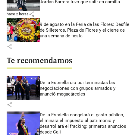
Jordan Barrera tuvo que salir en camilla
share
hace 2 horas
9 de agosto en la Feria de las Flores: Desfile
de Silleteros, Plaza de Flores y el cierre de
una semana de fiesta
share
Te recomendamos
De la Espriella dio por terminadas las
negociaciones con grupos armados y
anunció megacárceles
share
De la Espriella congelará el gasto público,
eliminará el impuesto al patrimonio y
desarrollará el fracking: primeros anuncios
desde Cali