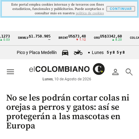
Este portal emplea cookies internas y de terceros con fines
estadísticos, funcionales y publicitarios. Puede aceptarlas o
CONTINUAR
consultar más en nuestra
politica de cookies
$1.750.905
US$73,48
US$3342,60
162
SMMLV
BRENT
ORO
COLCAP
Cintillo
—
▼ 1.12
▲ 8.20
de
Pico y Placa Medellín
Lunes
5 y 8
5 y 8
indicadores
económicos
menu
person
search
Colombia
Lunes
, 10 de Agosto de 2026
No se les podrán cortar colas ni
orejas a perros y gatos: así se
protegerán a las mascotas en
Europa