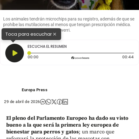
Los animales tendrán microchips para su registro, además de que se
prohíbe las mutilaciones al menos que tengan prescripción médica.
Foto: Julio César Herrera Echeverri.
×
Toca para escuchar
ESCUCHA EL RESUMEN
Tiempo transcurrido: 0 segundos
Du
00:00
00:44
Europa Press
29 de abril de 2026
El pleno del Parlamento Europeo ha dado su visto
bueno a la que será la primera ley europea de
bienestar para perros y gatos
; un marco que
reforzará la protección de las mascotas con