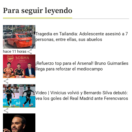
Para seguir leyendo
Tragedia en Tailandia: Adolescente asesinó a 7
personas, entre ellas, sus abuelos
share
hace 11 horas
¡Refuerzo top para el Arsenal! Bruno Guimarães
llega para reforzar el mediocampo
share
Video | Vinícius volvió y Bernardo Silva debutó:
vea los goles del Real Madrid ante Ferencvaros
share