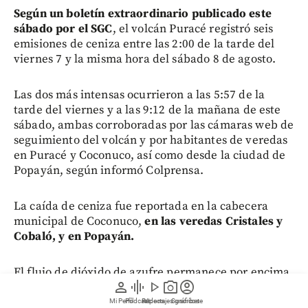
Según un boletín extraordinario publicado este
sábado por el SGC
, el volcán Puracé registró seis
emisiones de ceniza entre las 2:00 de la tarde del
viernes 7 y la misma hora del sábado 8 de agosto.
Las dos más intensas ocurrieron a las 5:57 de la
tarde del viernes y a las 9:12 de la mañana de este
sábado, ambas corroboradas por las cámaras web de
seguimiento del volcán y por habitantes de veredas
en Puracé y Coconuco, así como desde la ciudad de
Popayán, según informó Colprensa.
La caída de ceniza fue reportada en la cabecera
municipal de Coconuco,
en las veredas Cristales y
Cobaló, y en Popayán.
El flujo de dióxido de azufre permanece por encima
person
graphic_eq
play_arrow
photo_camera
account_circle
del promedio histórico para este volcán y persiste el
ascenso en las concentraciones de dióxido de
Mi Perfil
Pódcast
Reportajes gráficos
Videos
Suscríbete