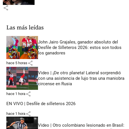
share
Las más leídas
John Jairo Grajales, ganador absoluto del
Desfile de Silleteros 2026: estos son todos
los ganadores
share
hace 5 horas
Video | ¡De otro planeta! Lateral sorprendió
con una asistencia de lujo tras una maniobra
circense en Rusia
share
hace 1 hora
EN VIVO | Desfile de silleteros 2026
share
hace 1 hora
Video | Otro colombiano lesionado en Brasil: