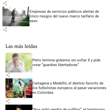
share
Empresas de servicios públicos alertan de
cinco riesgos del nuevo marco tarifario de
aseo
share
Las más leídas
Petro termina gobierno sin soltar X y pide
crear “guardias libertadoras”
share
Cartagena y Medellín, el destino favorito de
los futbolistas europeos al pasar vacaciones
en Colombia
share
“Nos pidió perdón de rodillas”: el testimonio