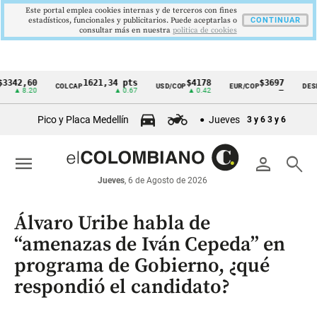
Este portal emplea cookies internas y de terceros con fines
estadísticos, funcionales y publicitarios. Puede aceptarlas o
CONTINUAR
consultar más en nuestra
politica de cookies
2,60
1621,34 pts
$4178
$3697
COLCAP
USD/COP
EUR/COP
DESEMPL
Cintillo
 8.20
▲ 0.67
▲ 0.42
—
de
Pico y Placa Medellín
Jueves
3 y 6
3 y 6
indicadores
económicos
menu
person
search
Colombia
Jueves
, 6 de Agosto de 2026
Álvaro Uribe habla de
“amenazas de Iván Cepeda” en
programa de Gobierno, ¿qué
respondió el candidato?