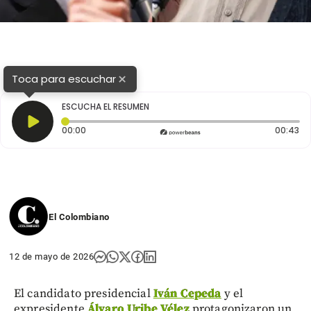
×
Toca para escuchar
ESCUCHA EL RESUMEN
Tiempo transcurrido: 0 segundos
Du
00:00
00:43
El Colombiano
12 de mayo de 2026
El candidato presidencial
Iván Cepeda
y el
expresidente
Álvaro Uribe Vélez
protagonizaron un