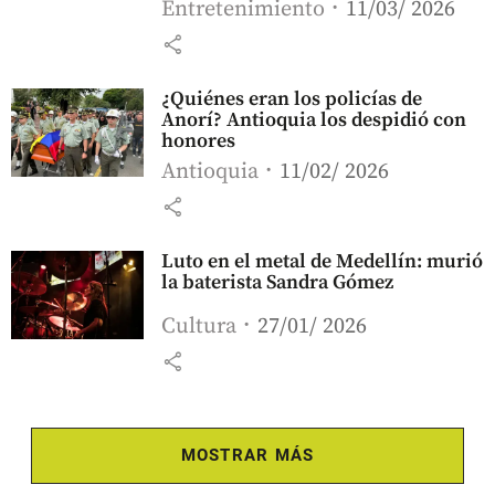
Entretenimiento
11/03/ 2026
share
¿Quiénes eran los policías de
Anorí? Antioquia los despidió con
honores
Antioquia
11/02/ 2026
share
Luto en el metal de Medellín: murió
la baterista Sandra Gómez
Cultura
27/01/ 2026
share
MOSTRAR MÁS