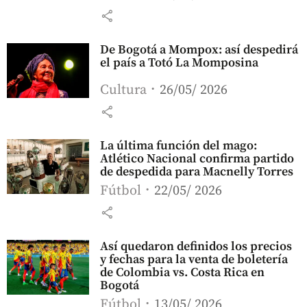
share
De Bogotá a Mompox: así despedirá
el país a Totó La Momposina
Cultura
26/05/ 2026
share
La última función del mago:
Atlético Nacional confirma partido
de despedida para Macnelly Torres
Fútbol
22/05/ 2026
share
Así quedaron definidos los precios
y fechas para la venta de boletería
de Colombia vs. Costa Rica en
Bogotá
Fútbol
13/05/ 2026