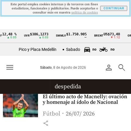
Este portal emplea cookies internas y de terceros con fines
estadísticos, funcionales y publicitarios. Puede aceptarlas o
CONTINUAR
consultar más en nuestra
politica de cookies
12,48 %
$386,1273
$1.750.905
US$73,48
UVR
SMMLV
BRENT
OR
Cintillo
▲ 0.05
▲ 0.03
—
▼ 1.12
de
Pico y Placa Medellín
Sabado
no
no
indicadores
económicos
menu
person
search
Sábado
, 8 de Agosto de 2026
Colombia
despedida
El último acto de Macnelly: ovación
y homenaje al ídolo de Nacional
Fútbol
26/07/ 2026
share