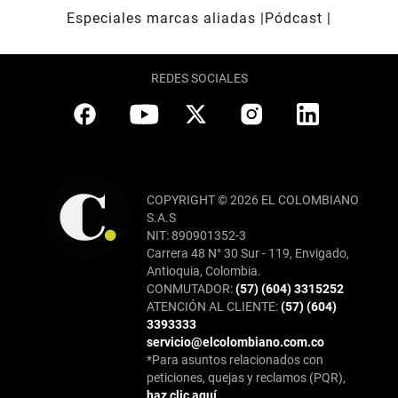
Especiales marcas aliadas
Pódcast
REDES SOCIALES
COPYRIGHT © 2026 EL COLOMBIANO
S.A.S
NIT: 890901352-3
Carrera 48 N° 30 Sur - 119, Envigado,
Antioquia, Colombia.
CONMUTADOR:
(57) (604) 3315252
ATENCIÓN AL CLIENTE:
(57) (604)
3393333
servicio@elcolombiano.com.co
*Para asuntos relacionados con
peticiones, quejas y reclamos (PQR),
haz clic aquí