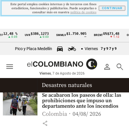
Este portal emplea cookies internas y de terceros con fines
estadísticos, funcionales y publicitarios. Puede aceptarlas o
CONTINUAR
consultar más en nuestra
politica de cookies
12,48 %
$386,1273
$1.750.905
US$73,48
F
UVR
SMMLV
BRENT
OR
Cintillo
▲ 0.05
▲ 0.03
—
▼ 1.12
de
Pico y Placa Medellín
Viernes
7 y 9
7 y 9
indicadores
económicos
menu
person
search
Colombia
Viernes
, 7 de Agosto de 2026
Desastres naturales
Se acabaron los paseos de olla: las
prohibiciones que impuso un
departamento ante los incendios
Colombia
04/08/ 2026
share