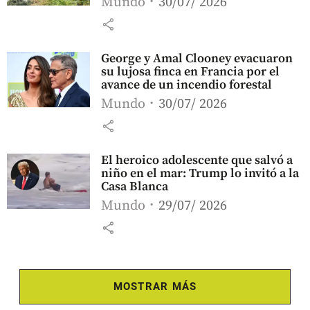
Mundo
30/07/ 2026
share
George y Amal Clooney evacuaron
su lujosa finca en Francia por el
avance de un incendio forestal
Mundo
30/07/ 2026
share
El heroico adolescente que salvó a
niño en el mar: Trump lo invitó a la
Casa Blanca
Mundo
29/07/ 2026
share
MOSTRAR MÁS