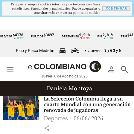
Este portal emplea cookies internas y de terceros con fines
estadísticos, funcionales y publicitarios. Puede aceptarlas o
CONTINUAR
consultar más en nuestra
politica de cookies
$4178
$3697
9,9 %
2,8 %
$417
SD/COP
EUR/COP
DESEMPLEO
PIB
TRM
Cintillo
▲ 0.42
—
▼ 0.30
▲ 0.10
▲
de
Pico y Placa Medellín
Jueves
3 y 6
3 y 6
indicadores
económicos
menu
person
search
Colombia
Jueves
, 6 de Agosto de 2026
Daniela Montoya
La Selección Colombia llega a su
cuarto Mundial con una generación
renovada de jugadoras
Deportes
06/06/ 2026
share