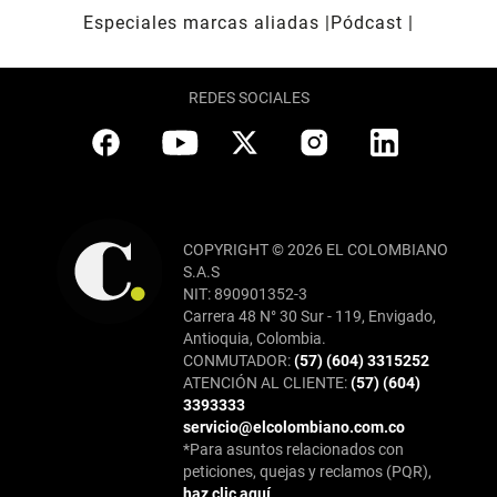
Especiales marcas aliadas
Pódcast
REDES SOCIALES
COPYRIGHT © 2026 EL COLOMBIANO
S.A.S
NIT: 890901352-3
Carrera 48 N° 30 Sur - 119, Envigado,
Antioquia, Colombia.
CONMUTADOR:
(57) (604) 3315252
ATENCIÓN AL CLIENTE:
(57) (604)
3393333
servicio@elcolombiano.com.co
*Para asuntos relacionados con
peticiones, quejas y reclamos (PQR),
haz clic aquí