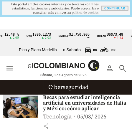
Este portal emplea cookies internas y de terceros con fines
estadísticos, funcionales y publicitarios. Puede aceptarlas o
CONTINUAR
consultar más en nuestra
politica de cookies
12,48 %
$386,1273
$1.750.905
US$73,48
TF
UVR
SMMLV
BRENT
O
Cintillo
▲ 0.05
▲ 0.03
—
▼ 1.12
de
Pico y Placa Medellín
Sabado
no
no
indicadores
económicos
menu
person
search
Colombia
Sábado
, 8 de Agosto de 2026
Ciberseguridad
Becas para estudiar inteligencia
artificial en universidades de Italia
y México: cómo aplicar
Tecnología
05/08/ 2026
share