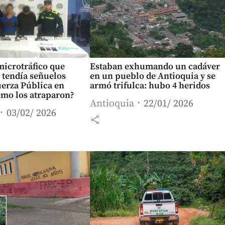
microtráfico que
Estaban exhumando un cadáver
 tendía señuelos
en un pueblo de Antioquia y se
uerza Pública en
armó trifulca: hubo 4 heridos
ómo los atraparon?
Antioquia
22/01/ 2026
03/02/ 2026
share