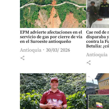
EPM advierte afectaciones en el
Cae red de 
servicio de gas por cierre de vía
disparaba y
en el Suroeste antioqueño
contra la F
Betulia: ¿c
Antioquia
30/03/ 2026
Antioquia
share
share