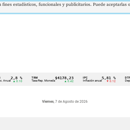
 fines estadísticos, funcionales y publicitarios. Puede aceptarlas
2,8 %
$4178,23
5,81 %
TRM
IPC
DTF
al
Tasa Rep. Moneda
Inflación anual
Dep. Térmi
▲ 0.10
▲ 0.42
▼ 0.12
Viernes
, 7 de Agosto de 2026