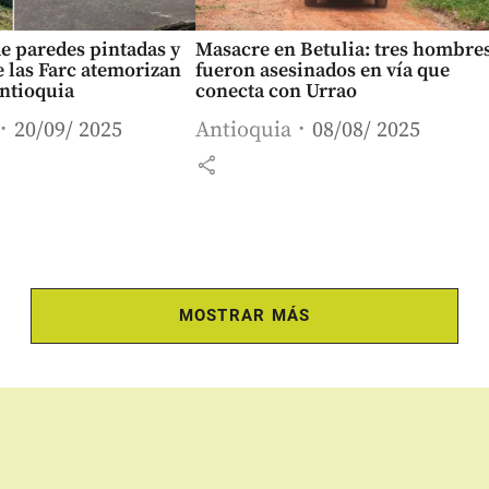
e paredes pintadas y
Masacre en Betulia: tres hombre
 las Farc atemorizan
fueron asesinados en vía que
Antioquia
conecta con Urrao
20/09/ 2025
Antioquia
08/08/ 2025
share
MOSTRAR MÁS