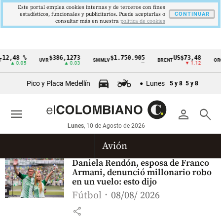
Este portal emplea cookies internas y de terceros con fines
estadísticos, funcionales y publicitarios. Puede aceptarlas o
CONTINUAR
consultar más en nuestra
politica de cookies
12,48 %
$386,1273
$1.750.905
US$73,48
UVR
SMMLV
BRENT
ORO
Cintillo
▲ 0.05
▲ 0.03
—
▼ 1.12
de
Pico y Placa Medellín
Lunes
5 y 8
5 y 8
indicadores
económicos
menu
person
search
Colombia
Lunes
, 10 de Agosto de 2026
Avión
Daniela Rendón, esposa de Franco
Armani, denunció millonario robo
en un vuelo: esto dijo
Fútbol
08/08/ 2026
share