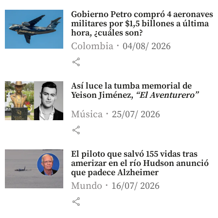
Gobierno Petro compró 4 aeronaves
militares por $1,5 billones a última
hora, ¿cuáles son?
Colombia
04/08/ 2026
share
Así luce la tumba memorial de
Yeison Jiménez,
“El Aventurero”
Música
25/07/ 2026
share
El piloto que salvó 155 vidas tras
amerizar en el río Hudson anunció
que padece Alzheimer
Mundo
16/07/ 2026
share