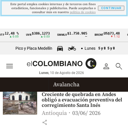
Este portal emplea cookies internas y de terceros con fines
estadísticos, funcionales y publicitarios. Puede aceptarlas o
CONTINUAR
consultar más en nuestra
politica de cookies
12,48 %
$386,1273
$1.750.905
US$73,48
TF
UVR
SMMLV
BRENT
O
Cintillo
▲ 0.05
▲ 0.03
—
▼ 1.12
de
Pico y Placa Medellín
Lunes
5 y 8
5 y 8
indicadores
económicos
menu
person
search
Colombia
Lunes
, 10 de Agosto de 2026
Avalancha
Creciente de quebrada en Andes
obligó a evacuación preventiva del
corregimiento Santa Inés
Antioquia
03/06/ 2026
share