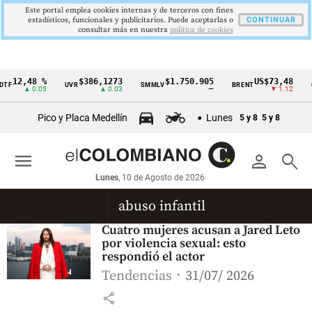
Este portal emplea cookies internas y de terceros con fines
estadísticos, funcionales y publicitarios. Puede aceptarlas o
CONTINUAR
consultar más en nuestra
politica de cookies
12,48 %
$386,1273
$1.750.905
US$73,48
TF
UVR
SMMLV
BRENT
O
Cintillo
▲ 0.05
▲ 0.03
—
▼ 1.12
de
Pico y Placa Medellín
Lunes
5 y 8
5 y 8
indicadores
económicos
menu
person
search
Colombia
Lunes
, 10 de Agosto de 2026
abuso infantil
Cuatro mujeres acusan a Jared Leto
por violencia sexual: esto
respondió el actor
Tendencias
31/07/ 2026
share