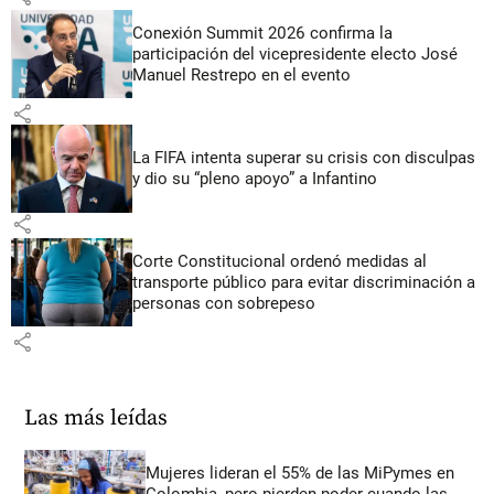
Conexión Summit 2026 confirma la
participación del vicepresidente electo José
Manuel Restrepo en el evento
share
La FIFA intenta superar su crisis con disculpas
y dio su “pleno apoyo” a Infantino
share
Corte Constitucional ordenó medidas al
transporte público para evitar discriminación a
personas con sobrepeso
share
Las más leídas
Mujeres lideran el 55% de las MiPymes en
Colombia, pero pierden poder cuando las