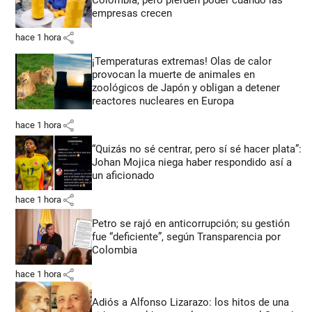
empresas crecen
share
hace 1 hora
¡Temperaturas extremas! Olas de calor
provocan la muerte de animales en
zoológicos de Japón y obligan a detener
reactores nucleares en Europa
share
hace 1 hora
“Quizás no sé centrar, pero sí sé hacer plata”:
Johan Mojica niega haber respondido así a
un aficionado
share
hace 1 hora
Petro se rajó en anticorrupción; su gestión
fue “deficiente”, según Transparencia por
Colombia
share
hace 1 hora
Adiós a Alfonso Lizarazo: los hitos de una