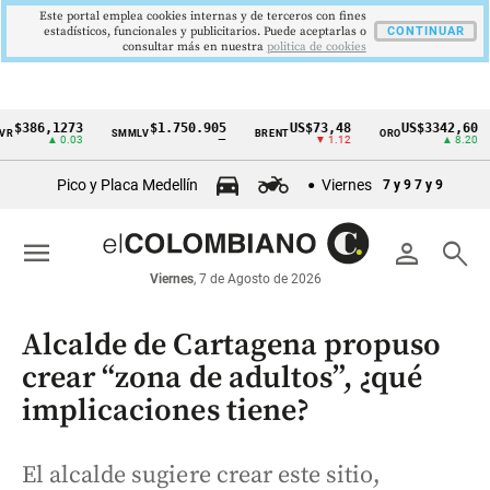
Este portal emplea cookies internas y de terceros con fines
estadísticos, funcionales y publicitarios. Puede aceptarlas o
CONTINUAR
consultar más en nuestra
politica de cookies
6,1273
$1.750.905
US$73,48
US$3342,60
SMMLV
BRENT
ORO
CO
Cintillo
▲ 0.03
—
▼ 1.12
▲ 8.20
de
Pico y Placa Medellín
Viernes
7 y 9
7 y 9
indicadores
económicos
menu
person
search
Colombia
Viernes
, 7 de Agosto de 2026
Alcalde de Cartagena propuso
crear “zona de adultos”, ¿qué
implicaciones tiene?
El alcalde sugiere crear este sitio,