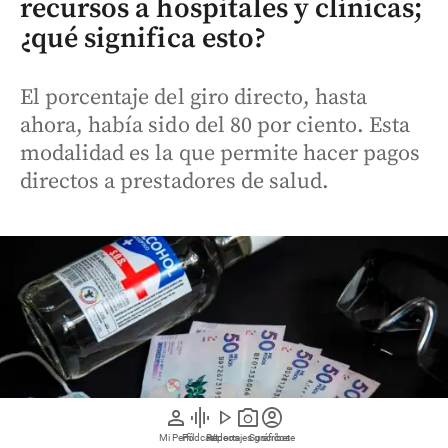
recursos a hospitales y clínicas;
¿qué significa esto?
El porcentaje del giro directo, hasta
ahora, había sido del 80 por ciento. Esta
modalidad es la que permite hacer pagos
directos a prestadores de salud.
person
graphic_eq
play_arrow
photo_camera
account_circle
Mi Perfil
Pódcast
Reportajes gráficos
Videos
Suscríbete