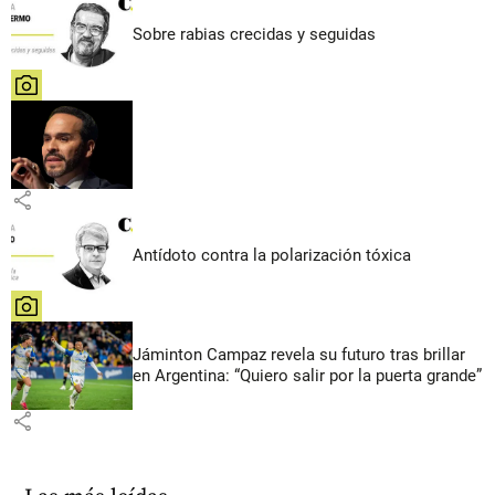
Sobre rabias crecidas y seguidas
share
share
Antídoto contra la polarización tóxica
share
Jáminton Campaz revela su futuro tras brillar
en Argentina: “Quiero salir por la puerta grande”
share