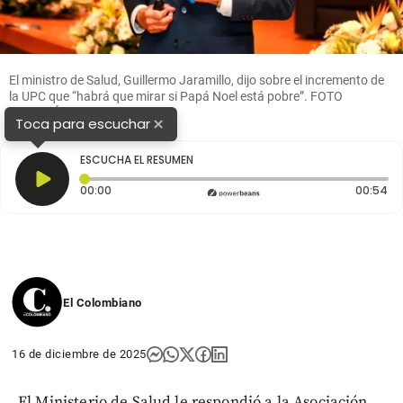
El ministro de Salud, Guillermo Jaramillo, dijo sobre el incremento de
la UPC que “habrá que mirar si Papá Noel está pobre”. FOTO
CORTESÍA MINSALUD
×
Toca para escuchar
ESCUCHA EL RESUMEN
Tiempo transcurrido: 0 segundos
Du
00:00
00:54
El Colombiano
16 de diciembre de 2025
El Ministerio de Salud le respondió a la Asociación