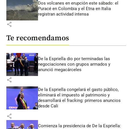
Dos volcanes en erupción este sábado: el
Puracé en Colombia y el Etna en Italia
registran actividad intensa
share
Te recomendamos
De la Espriella dio por terminadas las
negociaciones con grupos armados y
anunció megacárceles
share
De la Espriella congelará el gasto público,
eliminará el impuesto al patrimonio y
desarrollará el fracking: primeros anuncios
desde Cali
share
Comienza la presidencia de De la Espriella: