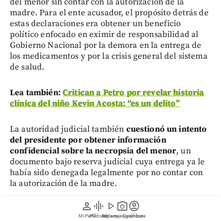
del menor sin contar con la autorización de la
madre. Para el ente acusador, el propósito detrás de
estas declaraciones era obtener un beneficio
político enfocado en eximir de responsabilidad al
Gobierno Nacional por la demora en la entrega de
los medicamentos y por la crisis general del sistema
de salud.
Lea también:
Critican a Petro por revelar historia
clínica del niño Kevin Acosta: “es un delito”
La autoridad judicial también
cuestionó un intento
del presidente por obtener información
confidencial sobre la necropsia del menor
, un
documento bajo reserva judicial cuya entrega ya le
había sido denegada legalmente por no contar con
la autorización de la madre.
person
graphic_eq
play_arrow
photo_camera
account_circle
En dicha solicitud a la Cámara, respecto a un
Mi Perfil
Pódcast
Reportajes gráficos
Videos
Suscríbete
presunto homicidio culposo, el ente acusador