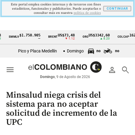
Este portal emplea cookies internas y de terceros con fines
estadísticos, funcionales y publicitarios. Puede aceptarlas o
CONTINUAR
consultar más en nuestra
politica de cookies
$1.750.905
US$73,48
US$3342,60
1621,34
SMMLV
BRENT
ORO
COLCAP
Cintillo
—
▼ 1.12
▲ 8.20
▲
de
Pico y Placa Medellín
Domingo
no
no
indicadores
económicos
menu
person
search
Colombia
Domingo
, 9 de Agosto de 2026
Minsalud niega crisis del
sistema para no aceptar
solicitud de incremento de la
UPC