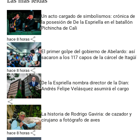
Las más leídas
Un acto cargado de simbolismos: crónica de
la posesión de De la Espriella en el batallón
Pichincha de Cali
share
hace 8 horas
El primer golpe del gobierno de Abelardo: así
sacaron a los 117 capos de la cárcel de Itagüí
share
hace 8 horas
De la Espriella nombra director de la Dian:
Andrés Felipe Velásquez asumirá el cargo
share
La historia de Rodrigo Gaviria: de cazador y
cirujano a fotógrafo de aves
share
hace 8 horas