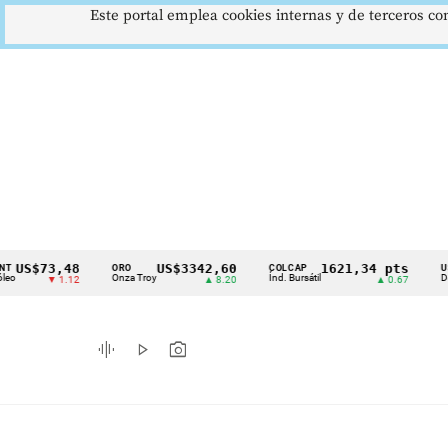
Este portal emplea cookies internas y de terceros con
73,48
US$3342,60
1621,34 pts
ORO
COLCAP
USD/COP
Cintillo
Onza Troy
Índ. Bursátil
Dólar Spot
▼ 1.12
▲ 8.20
▲ 0.67
de
indicadores
graphic_eq
play_arrow
photo_camera
económicos
Colombia