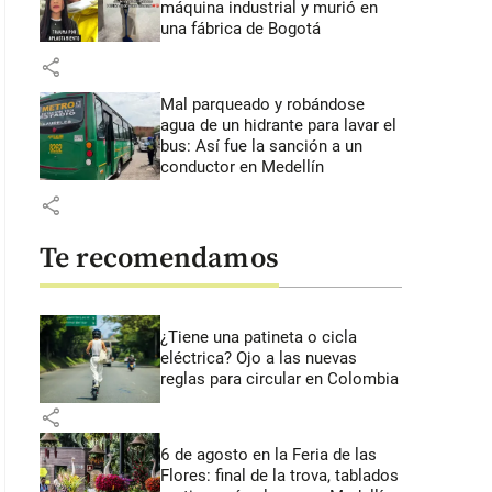
máquina industrial y murió en
una fábrica de Bogotá
share
Mal parqueado y robándose
agua de un hidrante para lavar el
bus: Así fue la sanción a un
conductor en Medellín
share
Te recomendamos
¿Tiene una patineta o cicla
eléctrica? Ojo a las nuevas
reglas para circular en Colombia
 1 minutos y 0 segundos
share
6 de agosto en la Feria de las
Flores: final de la trova, tablados