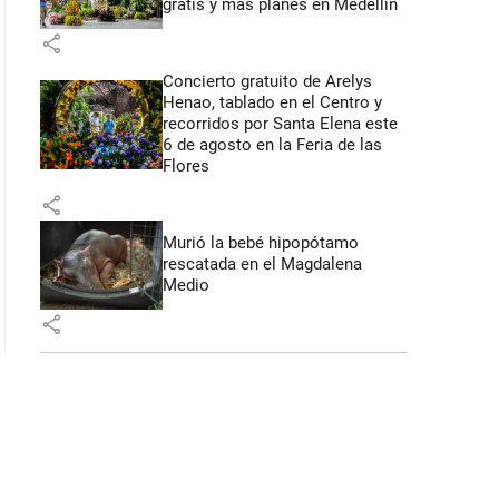
gratis y más planes en Medellín
share
Concierto gratuito de Arelys
Henao, tablado en el Centro y
recorridos por Santa Elena este
6 de agosto en la Feria de las
Flores
share
Murió la bebé hipopótamo
rescatada en el Magdalena
Medio
share