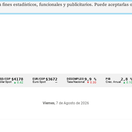
 fines estadísticos, funcionales y publicitarios. Puede aceptarlas
$4178
$3672
9,9 %
2,8 %
EUR/COP
DESEMPLEO
PIB
Euro Spot
Tasa Nacional
Crec. Anual
T
▲ 0.42
—
▼ 0.30
▲ 0.10
Viernes
, 7 de Agosto de 2026