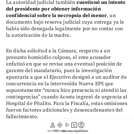
La autoridad judicial también
cuestionó un intento
del presidente por obtener información
confidencial sobre la necropsia del menor
, un
documento bajo reserva judicial cuya entrega ya le
había sido denegada legalmente por no contar con
la autorización de la madre.
En dicha solicitud a la Cámara, respecto a un
presunto homicidio culposo, el ente acusador
enfatizó en que se revise una eventual posición de
garante del mandatario, pues la investigación
apuntaría a que el Ejecutivo designó a un auditor de
concurrencia en la intervenida Nueva EPS que
supuestamente “nunca hizo presencia ni atendió las
contingencias” cuando Acosta ingresó de urgencia al
Hospital de Pitalito. Para la Fiscalía, estas omisiones
fueron factores adicionales y desencadenantes del
fallecimiento.
person
graphic_eq
play_arrow
photo_camera
account_circle
Mi Perfil
Pódcast
Reportajes gráficos
Videos
Suscríbete