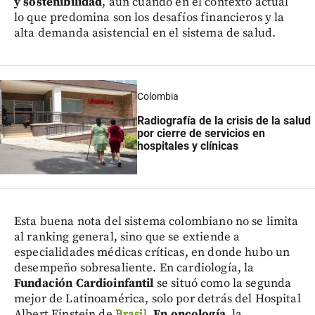
y sostenibilidad
, aun cuando en el contexto actual
lo que predomina son los desafíos financieros y la
alta demanda asistencial en el sistema de salud.
Colombia
Radiografía de la crisis de la salud
por cierre de servicios en
hospitales y clínicas
Esta buena nota del sistema colombiano no se limita
al ranking general, sino que se extiende a
especialidades médicas críticas, en donde hubo un
desempeño sobresaliente. En cardiología, la
Fundación Cardioinfantil
se situó como la segunda
mejor de Latinoamérica, solo por detrás del Hospital
Albert Einstein de
Brasil
.
En oncología
, la