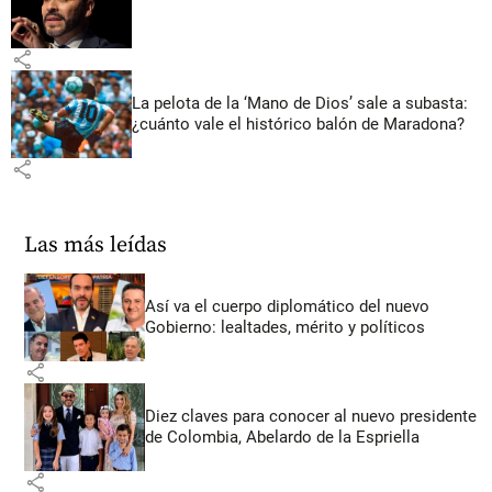
share
La pelota de la ‘Mano de Dios’ sale a subasta:
¿cuánto vale el histórico balón de Maradona?
share
Las más leídas
Así va el cuerpo diplomático del nuevo
Gobierno: lealtades, mérito y políticos
share
Diez claves para conocer al nuevo presidente
de Colombia, Abelardo de la Espriella
share