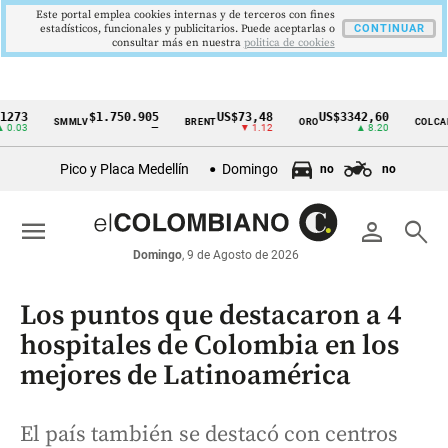
Este portal emplea cookies internas y de terceros con fines
estadísticos, funcionales y publicitarios. Puede aceptarlas o
CONTINUAR
consultar más en nuestra
politica de cookies
$1.750.905
US$73,48
US$3342,60
1621
SMMLV
BRENT
ORO
COLCAP
Cintillo
—
▼ 1.12
▲ 8.20
de
Pico y Placa Medellín
Domingo
no
no
indicadores
económicos
menu
person
search
Colombia
Domingo
, 9 de Agosto de 2026
Los puntos que destacaron a 4
hospitales de Colombia en los
mejores de Latinoamérica
El país también se destacó con centros