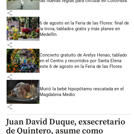
las nuevas reglas para circular en Colombia
share
6 de agosto en la Feria de las Flores: final de
la trova, tablados gratis y más planes en
Medellín
share
Concierto gratuito de Arelys Henao, tablado
en el Centro y recorridos por Santa Elena
este 6 de agosto en la Feria de las Flores
share
Murió la bebé hipopótamo rescatada en el
Magdalena Medio
share
Juan David Duque, exsecretario
de Quintero, asume como