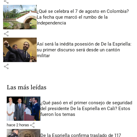
share
¿Qué se celebra el 7 de agosto en Colombia?
La fecha que marcó el rumbo de la
Independencia
share
Así será la inédita posesión de De la Espriella:
su primer discurso será desde un cantón
militar
share
Las más leídas
¿Qué pasó en el primer consejo de seguridad
del presidente De la Espriella en Cali? Estos
fueron los temas
share
hace 2 horas
De la Espriella confirma traslado de 117