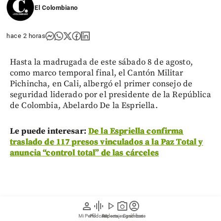
El Colombiano
hace 2 horas
Hasta la madrugada de este sábado 8 de agosto,
como marco temporal final, el Cantón Militar
Pichincha, en Cali, albergó el primer consejo de
seguridad liderado por el presidente de la República
de Colombia, Abelardo De la Espriella.
Le puede interesar:
De la Espriella confirma
traslado de 117 presos vinculados a la Paz Total y
anuncia “control total” de las cárceles
person
graphic_eq
play_arrow
photo_camera
account_circle
Mi Perfil
Pódcast
Reportajes gráficos
Videos
Suscríbete