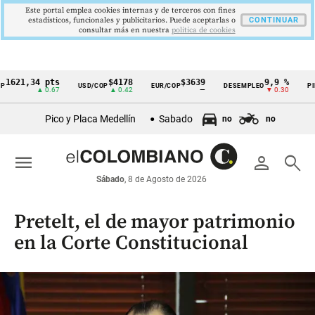
Este portal emplea cookies internas y de terceros con fines
estadísticos, funcionales y publicitarios. Puede aceptarlas o
CONTINUAR
consultar más en nuestra
politica de cookies
,34 pts
$4178
$3639
9,9 %
2,8 
USD/COP
EUR/COP
DESEMPLEO
PIB
Cintillo
▲ 0.67
▲ 0.42
—
▼ 0.30
▲ 0.1
de
Pico y Placa Medellín
Sabado
no
no
indicadores
económicos
menu
person
search
Colombia
Sábado
, 8 de Agosto de 2026
Pretelt, el de mayor patrimonio
en la Corte Constitucional