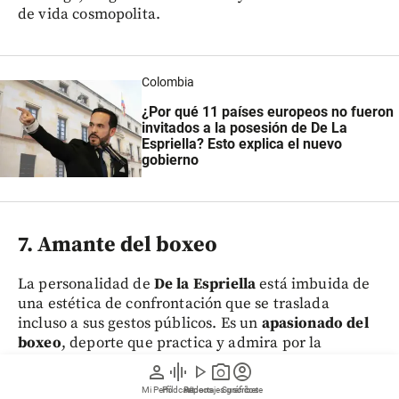
de vida cosmopolita.
Colombia
¿Por qué 11 países europeos no fueron
invitados a la posesión de De La
Espriella? Esto explica el nuevo
gobierno
7. Amante del boxeo
La personalidad de
De la Espriella
está imbuida de
una estética de confrontación que se traslada
incluso a sus gestos públicos. Es un
apasionado del
boxeo
, deporte que practica y admira por la
disciplina y la fuerza que requiere.
person
graphic_eq
play_arrow
photo_camera
account_circle
Mi Perfil
Pódcast
Reportajes gráficos
Videos
Suscríbete