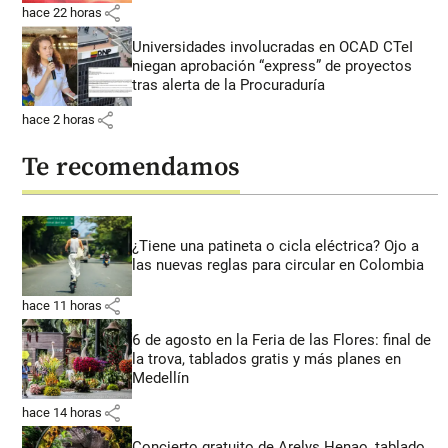
share
hace 22 horas
Universidades involucradas en OCAD CTeI
niegan aprobación “express” de proyectos
tras alerta de la Procuraduría
share
hace 2 horas
Te recomendamos
¿Tiene una patineta o cicla eléctrica? Ojo a
las nuevas reglas para circular en Colombia
share
hace 11 horas
6 de agosto en la Feria de las Flores: final de
la trova, tablados gratis y más planes en
Medellín
share
hace 14 horas
Concierto gratuito de Arelys Henao, tablado