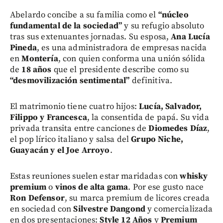
Abelardo concibe a su familia como el
“núcleo
fundamental de la sociedad”
y su refugio absoluto
tras sus extenuantes jornadas. Su esposa,
Ana Lucía
Pineda
, es una administradora de empresas nacida
en
Montería
, con quien conforma una unión sólida
de
18 años
que el presidente describe como su
“desmovilización sentimental”
definitiva.
El matrimonio tiene cuatro hijos:
Lucía, Salvador,
Filippo y Francesca
, la consentida de papá. Su vida
privada transita entre canciones de
Diomedes Díaz
,
el pop lírico italiano y salsa del
Grupo Niche,
Guayacán y el Joe Arroyo
.
Estas reuniones suelen estar maridadas con
whisky
premium
o
vinos de alta gama
. Por ese gusto nace
Ron Defensor
, su marca premium de licores creada
en sociedad con
Silvestre Dangond
y comercializada
en dos presentaciones:
Style 12 Años
y
Premium