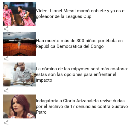
Video: Lionel Messi marcó doblete y ya es el
goleador de la Leagues Cup
share
Han muerto más de 300 niños por ébola en
República Democrática del Congo
share
La nómina de las mipymes será más costosa:
estas son las opciones para enfrentar el
impacto
share
Indagatoria a Gloria Arizabaleta revive dudas
por el archivo de 17 denuncias contra Gustavo
Petro
share