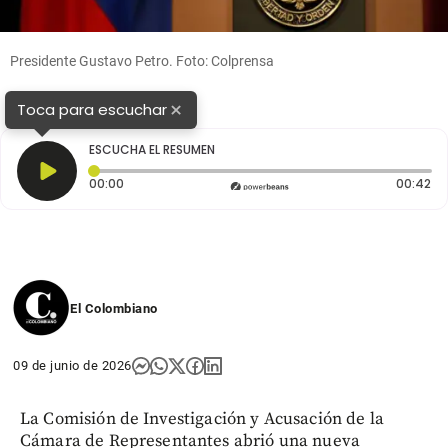
Presidente Gustavo Petro. Foto: Colprensa
×
Toca para escuchar
ESCUCHA EL RESUMEN
Tiempo transcurrido: 0 segundos
Du
00:00
00:42
El Colombiano
09 de junio de 2026
La Comisión de Investigación y Acusación de la
Cámara de Representantes abrió una nueva