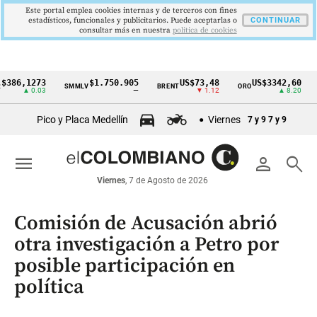
Este portal emplea cookies internas y de terceros con fines
estadísticos, funcionales y publicitarios. Puede aceptarlas o
CONTINUAR
consultar más en nuestra
politica de cookies
,1273
$1.750.905
US$73,48
US$3342,60
SMMLV
BRENT
ORO
COLC
Cintillo
▲ 0.03
—
▼ 1.12
▲ 8.20
de
Pico y Placa Medellín
Viernes
7 y 9
7 y 9
indicadores
económicos
menu
person
search
Colombia
Viernes
, 7 de Agosto de 2026
Comisión de Acusación abrió
otra investigación a Petro por
posible participación en
política