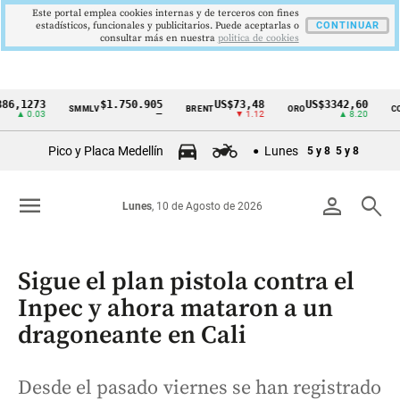
Este portal emplea cookies internas y de terceros con fines
estadísticos, funcionales y publicitarios. Puede aceptarlas o
CONTINUAR
consultar más en nuestra
politica de cookies
273
$1.750.905
US$73,48
US$3342,60
SMMLV
BRENT
ORO
COLCAP
Cintillo
0.03
—
▼ 1.12
▲ 8.20
de
Pico y Placa Medellín
Lunes
5 y 8
5 y 8
indicadores
económicos
menu
person
search
Lunes
, 10 de Agosto de 2026
Colombia
Sigue el plan pistola contra el
Inpec y ahora mataron a un
dragoneante en Cali
Desde el pasado viernes se han registrado