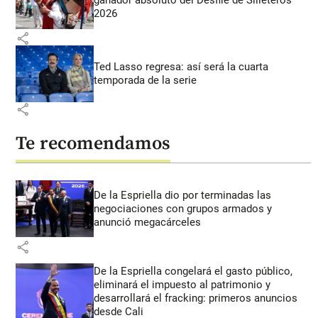
ganador absoluto del Desfile de Silleteros
2026
share
Ted Lasso regresa: así será la cuarta
temporada de la serie
share
Te recomendamos
De la Espriella dio por terminadas las
negociaciones con grupos armados y
anunció megacárceles
share
De la Espriella congelará el gasto público,
eliminará el impuesto al patrimonio y
desarrollará el fracking: primeros anuncios
desde Cali