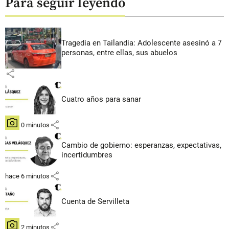
Para seguir leyendo
Tragedia en Tailandia: Adolescente asesinó a 7
personas, entre ellas, sus abuelos
share
Cuatro años para sanar
share
hace 0 minutos
Cambio de gobierno: esperanzas, expectativas,
incertidumbres
share
hace 6 minutos
Cuenta de Servilleta
share
hace 2 minutos