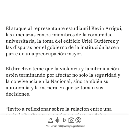
El ataque al representante estudiantil Kevin Arrigui,
las amenazas contra miembros de la comunidad
universitaria, la toma del edificio Uriel Gutiérrez y
las disputas por el gobierno de la institución hacen
parte de una preocupación mayor.
El directivo teme que la violencia y la intimidación
estén terminando por afectar no solo la seguridad y
la convivencia en la Nacional, sino también su
autonomía y la manera en que se toman sus
decisiones.
“Invito a reflexionar sobre la relación entre una
serie de hechos que, a primera vista, podrían
person
graphic_eq
play_arrow
photo_camera
account_circle
parecer inconexos”, escribe.
Mi Perfil
Pódcast
Reportajes gráficos
Videos
Suscríbete