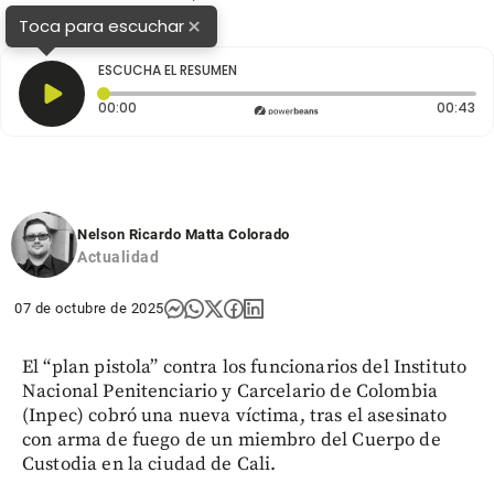
VIDEO.
×
Toca para escuchar
ESCUCHA EL RESUMEN
Tiempo transcurrido: 0 segundos
Du
00:00
00:43
Nelson Ricardo Matta Colorado
Actualidad
07 de octubre de 2025
El “plan pistola” contra los funcionarios del Instituto
Nacional Penitenciario y Carcelario de Colombia
(Inpec) cobró una nueva víctima, tras el asesinato
con arma de fuego de un miembro del Cuerpo de
Custodia en la ciudad de Cali.