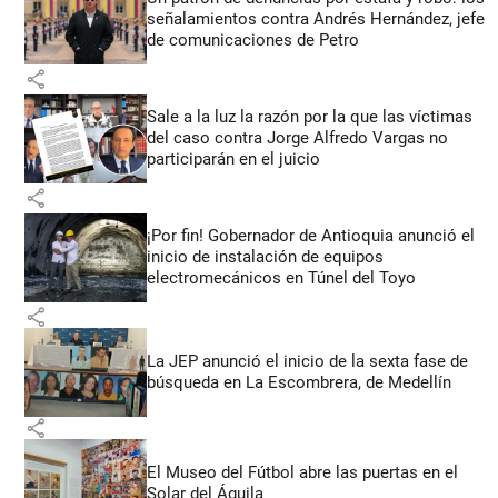
señalamientos contra Andrés Hernández, jefe
de comunicaciones de Petro
share
Sale a la luz la razón por la que las víctimas
del caso contra Jorge Alfredo Vargas no
participarán en el juicio
share
¡Por fin! Gobernador de Antioquia anunció el
inicio de instalación de equipos
electromecánicos en Túnel del Toyo
share
La JEP anunció el inicio de la sexta fase de
búsqueda en La Escombrera, de Medellín
share
El Museo del Fútbol abre las puertas en el
Solar del Águila