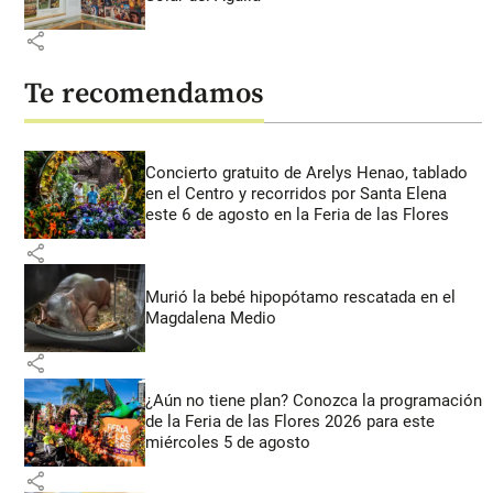
share
Te recomendamos
Concierto gratuito de Arelys Henao, tablado
en el Centro y recorridos por Santa Elena
este 6 de agosto en la Feria de las Flores
share
Murió la bebé hipopótamo rescatada en el
Magdalena Medio
share
¿Aún no tiene plan? Conozca la programación
de la Feria de las Flores 2026 para este
miércoles 5 de agosto
share