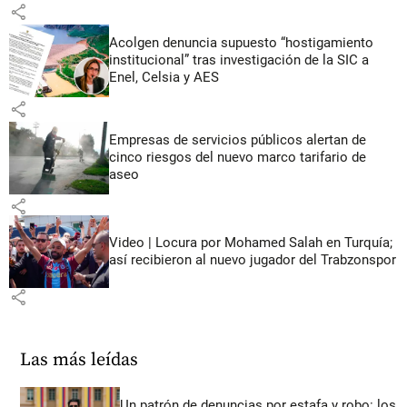
share
Acolgen denuncia supuesto “hostigamiento
institucional” tras investigación de la SIC a
Enel, Celsia y AES
share
Empresas de servicios públicos alertan de
cinco riesgos del nuevo marco tarifario de
aseo
share
Video | Locura por Mohamed Salah en Turquía;
así recibieron al nuevo jugador del Trabzonspor
share
Las más leídas
Un patrón de denuncias por estafa y robo: los