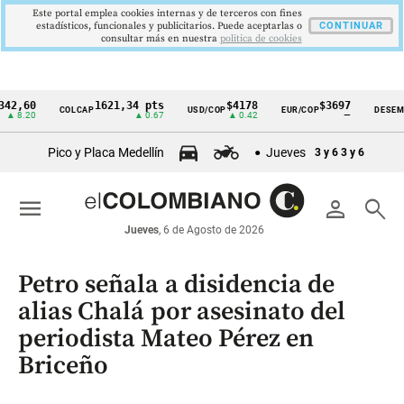
Este portal emplea cookies internas y de terceros con fines
estadísticos, funcionales y publicitarios. Puede aceptarlas o
CONTINUAR
consultar más en nuestra
politica de cookies
0
1621,34 pts
$4178
$3697
9
COLCAP
USD/COP
EUR/COP
DESEMPLEO
Cintillo
20
▲ 0.67
▲ 0.42
—
▼
de
Pico y Placa Medellín
Jueves
3 y 6
3 y 6
indicadores
económicos
menu
person
search
Colombia
Jueves
, 6 de Agosto de 2026
Petro señala a disidencia de
alias Chalá por asesinato del
periodista Mateo Pérez en
Briceño