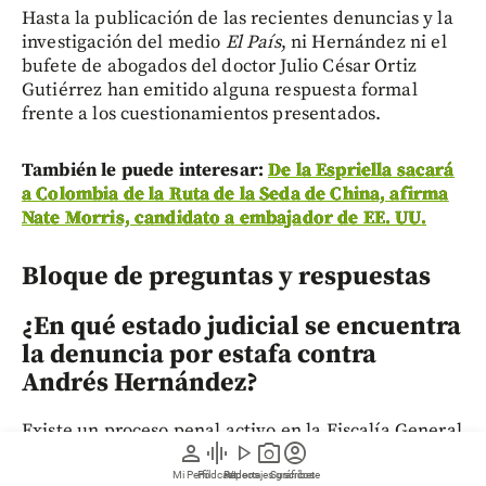
Hasta la publicación de las recientes denuncias y la
investigación del medio
El País
, ni Hernández ni el
bufete de abogados del doctor Julio César Ortiz
Gutiérrez han emitido alguna respuesta formal
frente a los cuestionamientos presentados.
También le puede interesar:
De la Espriella sacará
a Colombia de la Ruta de la Seda de China, afirma
Nate Morris, candidato a embajador de EE. UU.
Bloque de preguntas y respuestas
¿En qué estado judicial se encuentra
la denuncia por estafa contra
Andrés Hernández?
Existe un proceso penal activo en la Fiscalía General
person
graphic_eq
play_arrow
photo_camera
account_circle
de la Nación colombiana. Sonia Cuesta, exfuncionaria
del consulado, fue citada a declarar y presentar sus
Mi Perfil
Pódcast
Reportajes gráficos
Videos
Suscríbete