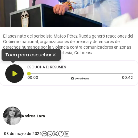
El asesinato del periodista Mateo Pérez Rueda generó reacciones del
Gobierno nacional, organizaciones de prensa y defensores de
derechos humanos por la violencia contra comunicadores en zonas
de conflicto armado. FOTO: Cortesía, Colprensa.
×
Toca para escuchar
ESCUCHA EL RESUMEN
Tiempo transcurrido: 0 segundos
Du
00:00
00:42
Andrea Lara
08 de mayo de 2026