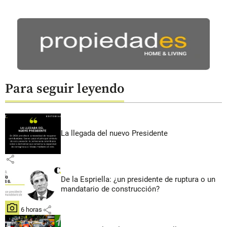
Para seguir leyendo
La llegada del nuevo Presidente
share
De la Espriella: ¿un presidente de ruptura o un
mandatario de construcción?
share
hace 6 horas