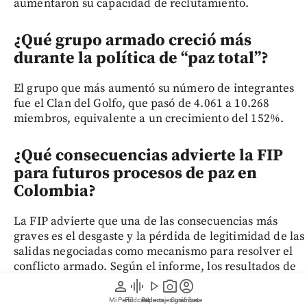
aumentaron su capacidad de reclutamiento.
¿Qué grupo armado creció más
durante la política de “paz total”?
El grupo que más aumentó su número de integrantes
fue el Clan del Golfo, que pasó de 4.061 a 10.268
miembros, equivalente a un crecimiento del 152%.
¿Qué consecuencias advierte la FIP
para futuros procesos de paz en
Colombia?
La FIP advierte que una de las consecuencias más
graves es el desgaste y la pérdida de legitimidad de las
salidas negociadas como mecanismo para resolver el
conflicto armado. Según el informe, los resultados de
la “paz total” pueden afectar la confianza ciudadana y
person
graphic_eq
play_arrow
photo_camera
account_circle
política en futuros procesos de negociación con grupos
Mi Perfil
Pódcast
Reportajes gráficos
Videos
Suscríbete