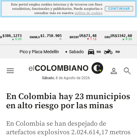
Este portal emplea cookies internas y de terceros con fines
estadísticos, funcionales y publicitarios. Puede aceptarlas o
CONTINUAR
consultar más en nuestra
politica de cookies
6,1273
$1.750.905
US$73,48
US$3342,60
SMMLV
BRENT
ORO
COL
Cintillo
▲ 0.03
—
▼ 1.12
▲ 8.20
de
Pico y Placa Medellín
Sabado
no
no
indicadores
económicos
menu
person
search
Colombia
Sábado
, 8 de Agosto de 2026
En Colombia hay 23 municipios
en alto riesgo por las minas
En Colombia se han despejado de
artefactos explosivos 2.024.614,17 metros