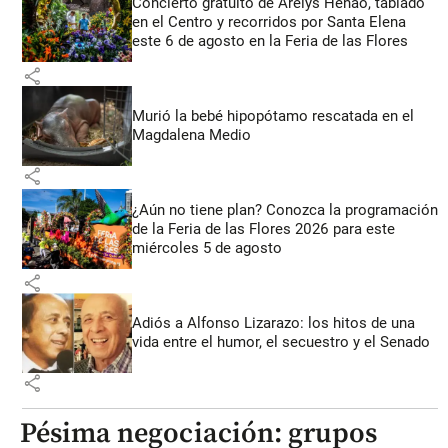
Concierto gratuito de Arelys Henao, tablado
en el Centro y recorridos por Santa Elena
este 6 de agosto en la Feria de las Flores
share
Murió la bebé hipopótamo rescatada en el
Magdalena Medio
share
¿Aún no tiene plan? Conozca la programación
de la Feria de las Flores 2026 para este
miércoles 5 de agosto
share
Adiós a Alfonso Lizarazo: los hitos de una
vida entre el humor, el secuestro y el Senado
share
Pésima negociación: grupos