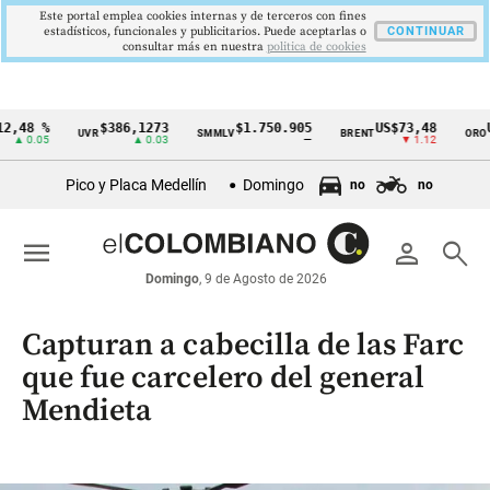
Este portal emplea cookies internas y de terceros con fines
estadísticos, funcionales y publicitarios. Puede aceptarlas o
CONTINUAR
consultar más en nuestra
politica de cookies
,48 %
$386,1273
$1.750.905
US$73,48
US
UVR
SMMLV
BRENT
ORO
Cintillo
▲ 0.05
▲ 0.03
—
▼ 1.12
de
Pico y Placa Medellín
Domingo
no
no
indicadores
económicos
menu
person
search
Colombia
Domingo
, 9 de Agosto de 2026
Capturan a cabecilla de las Farc
que fue carcelero del general
Mendieta