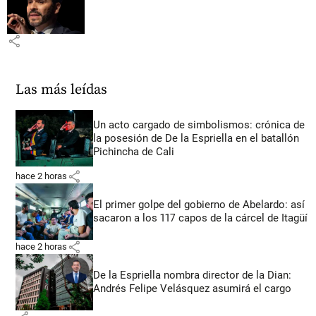
share
Las más leídas
Un acto cargado de simbolismos: crónica de
la posesión de De la Espriella en el batallón
Pichincha de Cali
share
hace 2 horas
El primer golpe del gobierno de Abelardo: así
sacaron a los 117 capos de la cárcel de Itagüí
share
hace 2 horas
De la Espriella nombra director de la Dian:
Andrés Felipe Velásquez asumirá el cargo