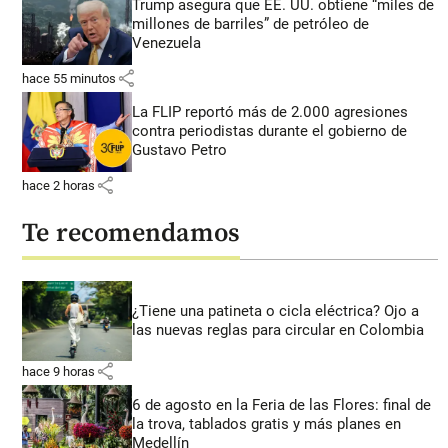
Trump asegura que EE. UU. obtiene “miles de
millones de barriles” de petróleo de
Venezuela
share
hace 55 minutos
La FLIP reportó más de 2.000 agresiones
contra periodistas durante el gobierno de
Gustavo Petro
share
hace 2 horas
Te recomendamos
¿Tiene una patineta o cicla eléctrica? Ojo a
las nuevas reglas para circular en Colombia
share
hace 9 horas
6 de agosto en la Feria de las Flores: final de
la trova, tablados gratis y más planes en
Medellín