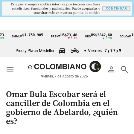
Este portal emplea cookies internas y de terceros con fines
estadísticos, funcionales y publicitarios. Puede aceptarlas o
CONTINUAR
consultar más en nuestra
politica de cookies
$1.750.905
US$73,48
US$3342,60
1621,3
SMMLV
BRENT
ORO
COLCAP
Cintillo
—
▼ 1.12
▲ 8.20
de
Pico y Placa Medellín
Viernes
7 y 9
7 y 9
indicadores
económicos
menu
person
search
Colombia
Viernes
, 7 de Agosto de 2026
Omar Bula Escobar será el
canciller de Colombia en el
gobierno de Abelardo, ¿quién
es?