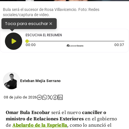
Bula será el sucesor de Rosa Villavicencio. Foto: Redes
sociales/captura de video.
×
Toca para escuchar
ESCUCHA EL RESUMEN
Tiempo transcurrido: 0 segundos
Du
00:00
00:37
Esteban Mejía Serrano
08 de julio de 2026
Omar Bula Escobar
será el nuevo
canciller o
ministro de Relaciones Exteriores
en el gobierno
de
Abelardo de la Espriella
, como lo anunció el