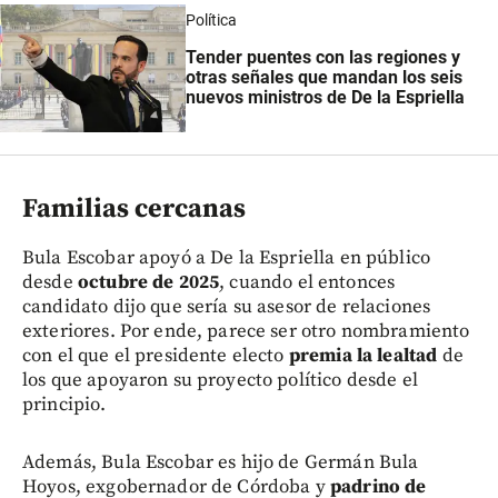
Política
Tender puentes con las regiones y
otras señales que mandan los seis
nuevos ministros de De la Espriella
Familias cercanas
Bula Escobar apoyó a De la Espriella en público
desde
octubre de 2025
, cuando el entonces
candidato dijo que sería su asesor de relaciones
exteriores. Por ende, parece ser otro nombramiento
con el que el presidente electo
premia la lealtad
de
los que apoyaron su proyecto político desde el
principio.
Además, Bula Escobar es hijo de Germán Bula
Hoyos, exgobernador de Córdoba y
padrino de