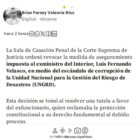
1
2
Brian Ferney Valencia Ríos
Digital - Alcance
hace 2 horas
La Sala de Casación Penal de la Corte Suprema de
Justicia ordenó revocar la medida de aseguramiento
impuesta al exministro del Interior, Luis Fernando
Velasco, en medio del escándalo de corrupción de
la Unidad Nacional para la Gestión del Riesgo de
Desastres (UNGRD).
Esta decisión se tomó al resolver una tutela a favor
del exfuncionario, quien reclamaba la protección
constitucional a su derecho fundamental al debido
proceso.
person
graphic_eq
play_arrow
photo_camera
account_circle
Mi Perfil
Pódcast
Reportajes gráficos
Videos
Suscríbete