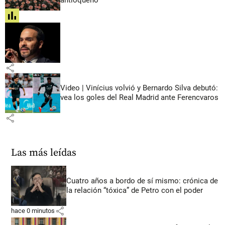
share
share
Video | Vinícius volvió y Bernardo Silva debutó:
vea los goles del Real Madrid ante Ferencvaros
share
Las más leídas
Cuatro años a bordo de sí mismo: crónica de
la relación “tóxica” de Petro con el poder
share
hace 0 minutos