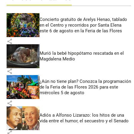
Concierto gratuito de Arelys Henao, tablado
en el Centro y recorridos por Santa Elena
este 6 de agosto en la Feria de las Flores
share
Murió la bebé hipopótamo rescatada en el
Magdalena Medio
share
¿Aún no tiene plan? Conozca la programación
de la Feria de las Flores 2026 para este
miércoles 5 de agosto
share
Adiós a Alfonso Lizarazo: los hitos de una
vida entre el humor, el secuestro y el Senado
share