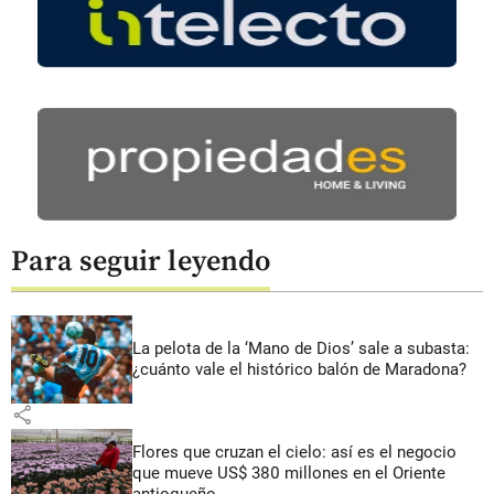
Para seguir leyendo
La pelota de la ‘Mano de Dios’ sale a subasta:
¿cuánto vale el histórico balón de Maradona?
share
Flores que cruzan el cielo: así es el negocio
que mueve US$ 380 millones en el Oriente
antioqueño