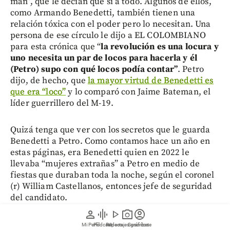
man”, que le decían que sí a todo. Algunos de ellos,
como Armando Benedetti, también tienen una
relación tóxica con el poder pero lo necesitan. Una
persona de ese círculo le dijo a EL COLOMBIANO
para esta crónica que “
la revolución es una locura y
uno necesita un par de locos para hacerla y él
(Petro) supo con qué locos podía contar”
. Petro
dijo, de hecho, que
la mayor virtud de Benedetti es
que era “loco”
y lo comparó con Jaime Bateman, el
líder guerrillero del M-19.
Quizá tenga que ver con los secretos que le guarda
Benedetti a Petro. Como contamos hace un año en
estas páginas, era Benedetti quien en 2022 le
llevaba “mujeres extrañas” a Petro en medio de
fiestas que duraban toda la noche, según el coronel
(r) William Castellanos, entonces jefe de seguridad
del candidato.
person
graphic_eq
play_arrow
photo_camera
account_circle
En medio de esa “locura”, aún queda un episodio
Mi Perfil
Pódcast
Reportajes gráficos
Videos
Suscríbete