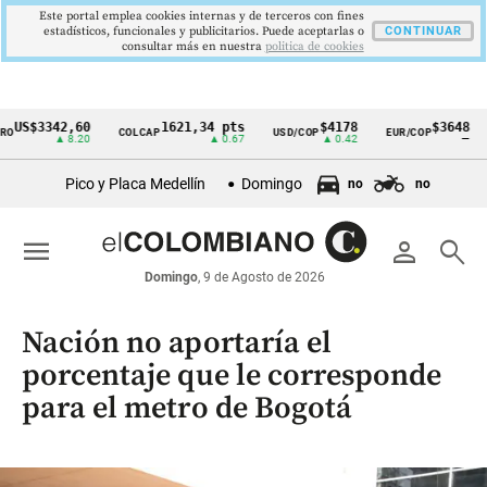
Este portal emplea cookies internas y de terceros con fines
estadísticos, funcionales y publicitarios. Puede aceptarlas o
CONTINUAR
consultar más en nuestra
politica de cookies
$3342,60
1621,34 pts
$4178
$3648
COLCAP
USD/COP
EUR/COP
DES
Cintillo
▲ 8.20
▲ 0.67
▲ 0.42
—
de
Pico y Placa Medellín
Domingo
no
no
indicadores
económicos
menu
person
search
Colombia
Domingo
, 9 de Agosto de 2026
Nación no aportaría el
porcentaje que le corresponde
para el metro de Bogotá