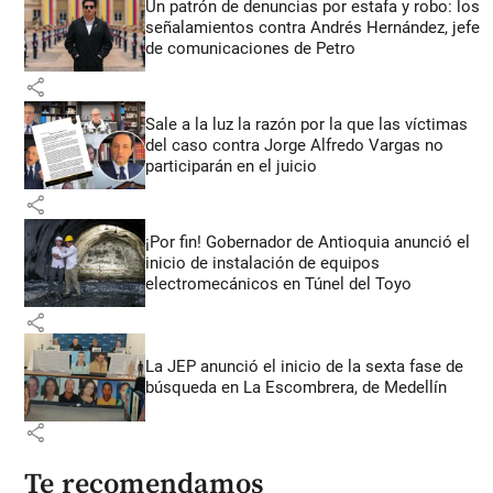
Un patrón de denuncias por estafa y robo: los
señalamientos contra Andrés Hernández, jefe
de comunicaciones de Petro
share
Sale a la luz la razón por la que las víctimas
del caso contra Jorge Alfredo Vargas no
participarán en el juicio
share
¡Por fin! Gobernador de Antioquia anunció el
inicio de instalación de equipos
electromecánicos en Túnel del Toyo
share
La JEP anunció el inicio de la sexta fase de
búsqueda en La Escombrera, de Medellín
share
Te recomendamos