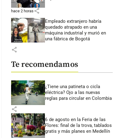
share
hace 2 horas
Empleado extranjero habría
quedado atrapado en una
máquina industrial y murió en
una fábrica de Bogotá
share
Te recomendamos
¿Tiene una patineta o cicla
eléctrica? Ojo a las nuevas
reglas para circular en Colombia
share
n Paul Patiño Rodríguez registraba dos anotaciones judiciales por porte
6 de agosto en la Feria de las
DES SOCIALES
Flores: final de la trova, tablados
gratis y más planes en Medellín