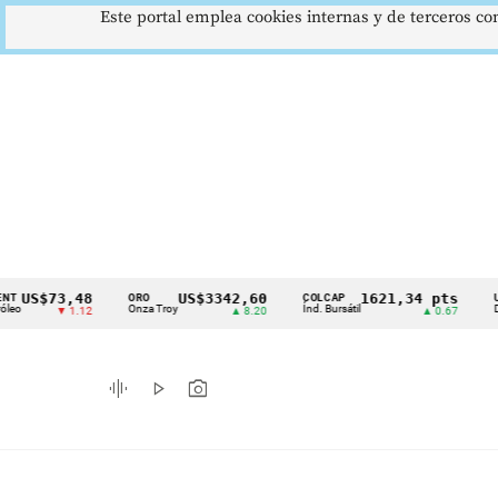
Este portal emplea cookies internas y de terceros con
73,48
US$3342,60
1621,34 pts
ORO
COLCAP
USD/COP
Cintillo
Onza Troy
Índ. Bursátil
Dólar Spot
▼ 1.12
▲ 8.20
▲ 0.67
de
indicadores
graphic_eq
play_arrow
photo_camera
económicos
Colombia