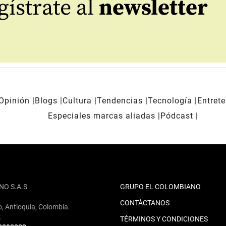
ístrate al
newsletter
Opinión
Blogs
Cultura
Tendencias
Tecnología
Entret
Especiales marcas aliadas
Pódcast
NO S.A.S
GRUPO EL COLOMBIANO
CONTÁCTANOS
o, Antioquia, Colombia.
2
TÉRMINOS Y CONDICIONES