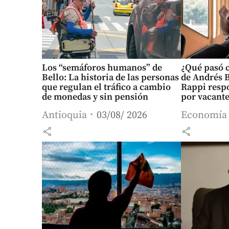
Los “semáforos humanos” de
¿Qué pasó c
Bello: La historia de las personas
de Andrés 
que regulan el tráfico a cambio
Rappi resp
de monedas y sin pensión
por vacante
Antioquia
03/08/ 2026
Economía
share
share