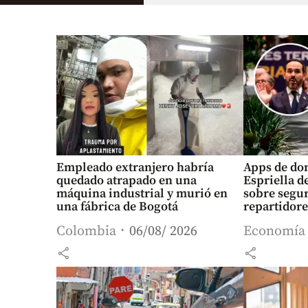
Empleado extranjero habría
Apps de dom
quedado atrapado en una
Espriella d
máquina industrial y murió en
sobre segur
una fábrica de Bogotá
repartidore
Colombia
06/08/ 2026
Economía
share
share