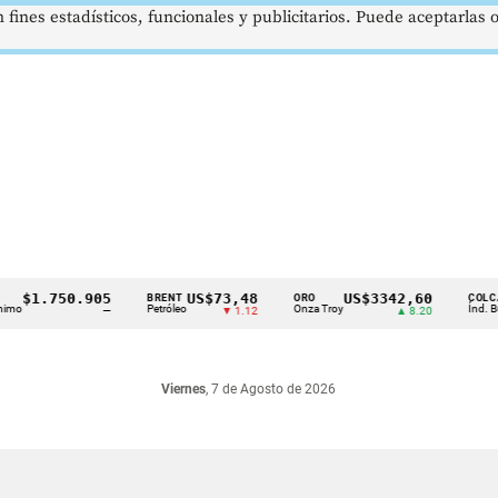
 fines estadísticos, funcionales y publicitarios. Puede aceptarlas
1.750.905
US$73,48
US$3342,60
BRENT
ORO
COLCAP
Petróleo
Onza Troy
Índ. Bursátil
—
▼ 1.12
▲ 8.20
Viernes
, 7 de Agosto de 2026