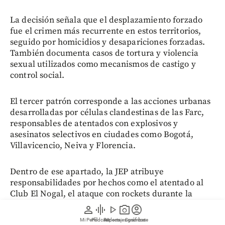
La decisión señala que el desplazamiento forzado
fue el crimen más recurrente en estos territorios,
seguido por homicidios y desapariciones forzadas.
También documenta casos de tortura y violencia
sexual utilizados como mecanismos de castigo y
control social.
El tercer patrón corresponde a las acciones urbanas
desarrolladas por células clandestinas de las Farc,
responsables de atentados con explosivos y
asesinatos selectivos en ciudades como Bogotá,
Villavicencio, Neiva y Florencia.
Dentro de ese apartado, la JEP atribuye
responsabilidades por hechos como el atentado al
Club El Nogal, el ataque con rockets durante la
posesión presidencial de Álvaro Uribe Vélez, el
person
graphic_eq
play_arrow
photo_camera
account_circle
atentado contra Germán Vargas Lleras, así como los
Mi Perfil
Pódcast
Reportajes gráficos
Videos
Suscríbete