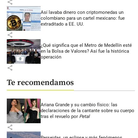
share
Así lavaba dinero con criptomonedas
un
colombiano para un cartel mexicano: fue
extraditado a EE. UU.
share
¿Qué significa que el Metro de Medellín esté
en la Bolsa de Valores? Así fue la histórica
operación
share
Te recomendamos
Ariana Grande y su cambio físico: las
declaraciones de la cantante sobre su cuerpo
tras el revuelo por
Petal
share
Perseidas, un eclipse y más fenómenos