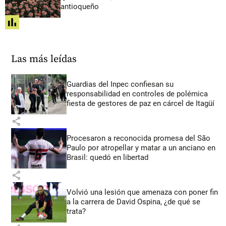
antioqueño
share
Las más leídas
Guardias del Inpec confiesan su
responsabilidad en controles de polémica
fiesta de gestores de paz en cárcel de Itagüí
share
Procesaron a reconocida promesa del São
Paulo por atropellar y matar a un anciano en
Brasil: quedó en libertad
share
Volvió una lesión que amenaza con poner fin
a la carrera de David Ospina, ¿de qué se
trata?