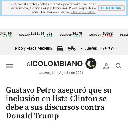
Este portal emplea cookies internas y de terceros con fines
estadísticos, funcionales y publicitarios. Puede aceptarlas o
CONTINUAR
consultar más en nuestra
politica de cookies
0
1621,34 pts
$4178
$3672
COLCAP
USD/COP
EUR/COP
DESEMPLEO
Cintillo
20
▲ 0.67
▲ 0.42
▼ 25.00
de
Pico y Placa Medellín
Jueves
3 y 6
3 y 6
indicadores
económicos
menu
person
search
Colombia
Jueves
, 6 de Agosto de 2026
Gustavo Petro aseguró que su
inclusión en lista Clinton se
debe a sus discursos contra
Donald Trump