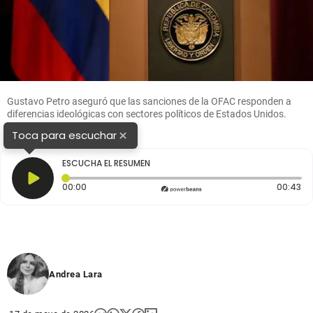
Gustavo Petro aseguró que las sanciones de la OFAC responden a
diferencias ideológicas con sectores políticos de Estados Unidos.
FOTO: Colprensa.
×
Toca para escuchar
ESCUCHA EL RESUMEN
Tiempo transcurrido: 0 segundos
Du
00:00
00:43
Andrea Lara