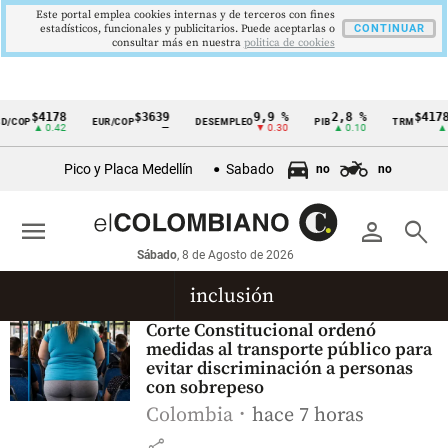
Este portal emplea cookies internas y de terceros con fines
estadísticos, funcionales y publicitarios. Puede aceptarlas o
CONTINUAR
consultar más en nuestra
politica de cookies
$4178
$3639
9,9 %
2,8 %
$4178
D/COP
EUR/COP
DESEMPLEO
PIB
TRM
Cintillo
▲ 0.42
—
▼ 0.30
▲ 0.10
▲ 0
de
Pico y Placa Medellín
Sabado
no
no
indicadores
económicos
menu
person
search
Colombia
Sábado
, 8 de Agosto de 2026
inclusión
Corte Constitucional ordenó
medidas al transporte público para
evitar discriminación a personas
con sobrepeso
Colombia
hace 7 horas
share