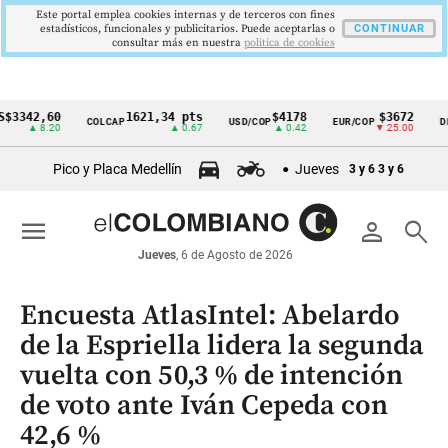
Este portal emplea cookies internas y de terceros con fines
estadísticos, funcionales y publicitarios. Puede aceptarlas o
CONTINUAR
consultar más en nuestra
politica de cookies
2,60
1621,34 pts
$4178
$3672
COLCAP
USD/COP
EUR/COP
DESEMP
Cintillo
 8.20
▲ 0.67
▲ 0.42
▼ 25.00
de
Pico y Placa Medellín
Jueves
3 y 6
3 y 6
indicadores
económicos
menu
person
search
Colombia
Jueves
, 6 de Agosto de 2026
Encuesta AtlasIntel: Abelardo
de la Espriella lidera la segunda
vuelta con 50,3 % de intención
de voto ante Iván Cepeda con
42,6 %