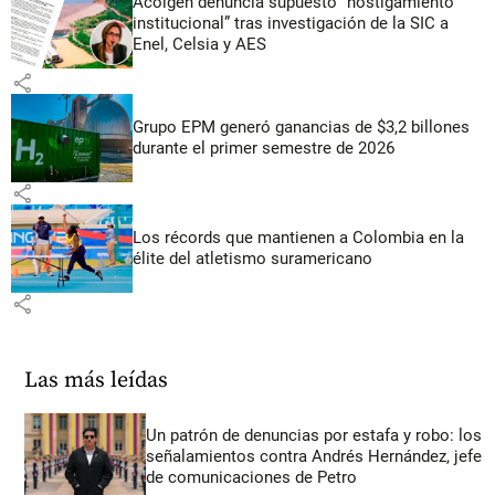
Acolgen denuncia supuesto “hostigamiento
institucional” tras investigación de la SIC a
Enel, Celsia y AES
share
Grupo EPM generó ganancias de $3,2 billones
durante el primer semestre de 2026
share
Los récords que mantienen a Colombia en la
élite del atletismo suramericano
share
Las más leídas
Un patrón de denuncias por estafa y robo: los
señalamientos contra Andrés Hernández, jefe
de comunicaciones de Petro