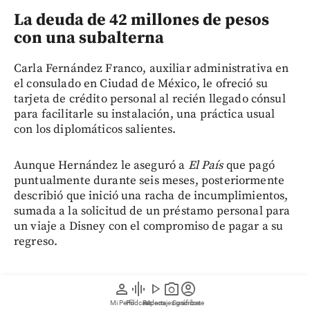
La deuda de 42 millones de pesos
con una subalterna
Carla Fernández Franco, auxiliar administrativa en
el consulado en Ciudad de México, le ofreció su
tarjeta de crédito personal al recién llegado cónsul
para facilitarle su instalación, una práctica usual
con los diplomáticos salientes.
Aunque Hernández le aseguró a
El País
que pagó
puntualmente durante seis meses, posteriormente
describió que inició una racha de incumplimientos,
sumada a la solicitud de un préstamo personal para
un viaje a Disney con el compromiso de pagar a su
regreso.
person
graphic_eq
play_arrow
photo_camera
account_circle
Mi Perfil
Pódcast
Reportajes gráficos
Videos
Suscríbete