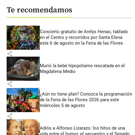
Te recomendamos
Concierto gratuito de Arelys Henao, tablado
en el Centro y recorridos por Santa Elena
este 6 de agosto en la Feria de las Flores
share
Murió la bebé hipopótamo rescatada en el
Magdalena Medio
share
¿Aún no tiene plan? Conozca la programación
de la Feria de las Flores 2026 para este
miércoles 5 de agosto
share
Adiós a Alfonso Lizarazo: los hitos de una
vida entre el humor, el secuestro y el Senado