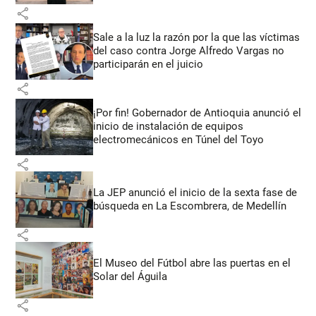
share
Sale a la luz la razón por la que las víctimas
del caso contra Jorge Alfredo Vargas no
participarán en el juicio
share
¡Por fin! Gobernador de Antioquia anunció el
inicio de instalación de equipos
electromecánicos en Túnel del Toyo
share
La JEP anunció el inicio de la sexta fase de
búsqueda en La Escombrera, de Medellín
share
El Museo del Fútbol abre las puertas en el
Solar del Águila
share