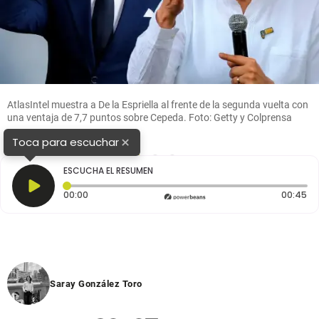
AtlasIntel muestra a De la Espriella al frente de la segunda vuelta con
una ventaja de 7,7 puntos sobre Cepeda. Foto: Getty y Colprensa
×
Toca para escuchar
1
2
3
ESCUCHA EL RESUMEN
Tiempo transcurrido: 0 segundos
Du
00:00
00:45
Saray González Toro