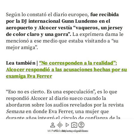
Según lo constató el diario europeo,
fue recibida
por la DJ internacional Gunn Lundemo en el
aeropuerto y Alcocer vestía “vaqueros, un jersey
de color claro y una gorra”.
La exprimera dama le
mencionó a ese medio que estaba visitando a “su
mejor amiga”.
Lea también |
“No corresponden a la realidad”:
Alcocer respondió a las acusaciones hechas por su
examiga Eva Ferrer
“Eso no es cierto. Es una especulación”, es lo que
respondió Alcocer al diario sueco cuando la
abordaron sobre los audios revelados por la revista
Semana
en donde Eva Ferrer, una mujer que
durante años integró el círculo de confianza de la
person
graphic_eq
play_arrow
photo_camera
account_circle
exprimera dama la señaló por presunto manejo de
dinero de la campaña, pagos irregulares y supuesta
Mi Perfil
Pódcast
Reportajes gráficos
Videos
Suscríbete