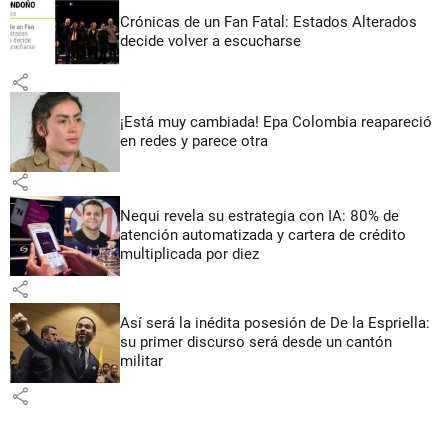
Crónicas de un Fan Fatal: Estados Alterados
decide volver a escucharse
share
¡Está muy cambiada! Epa Colombia reapareció
en redes y parece otra
share
Nequi revela su estrategia con IA: 80% de
atención automatizada y cartera de crédito
multiplicada por diez
share
Así será la inédita posesión de De la Espriella:
su primer discurso será desde un cantón
militar
share