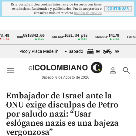
Este portal emplea cookies internas y de terceros con fines
estadísticos, funcionales y publicitarios. Puede aceptarlas o
CONTINUAR
consultar más en nuestra
politica de cookies
US$3342,60
1621,34 pts
$4178
$36
ORO
COLCAP
USD/COP
EUR/COP
Cintillo
▲ 8.20
▲ 0.67
▲ 0.42
de
Pico y Placa Medellín
Sabado
no
no
indicadores
económicos
menu
person
search
Colombia
Sábado
, 8 de Agosto de 2026
Embajador de Israel ante la
ONU exige disculpas de Petro
por saludo nazi: “Usar
eslóganes nazis es una bajeza
vergonzosa”