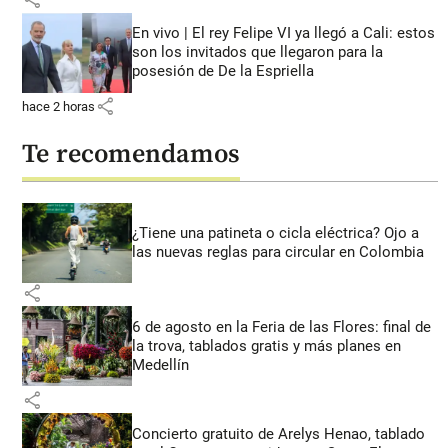
En vivo | El rey Felipe VI ya llegó a Cali: estos
son los invitados que llegaron para la
posesión de De la Espriella
share
hace 2 horas
Te recomendamos
¿Tiene una patineta o cicla eléctrica? Ojo a
las nuevas reglas para circular en Colombia
share
6 de agosto en la Feria de las Flores: final de
la trova, tablados gratis y más planes en
Medellín
share
Concierto gratuito de Arelys Henao, tablado