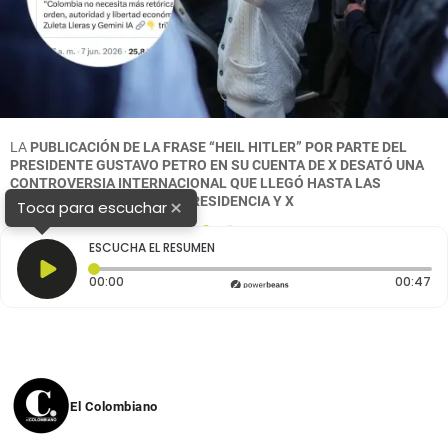
LA
PUBLICACIÓN DE LA FRASE “HEIL HITLER” POR PARTE DEL
PRESIDENTE GUSTAVO PETRO EN SU CUENTA DE X DESATÓ UNA
CONTROVERSIA INTERNACIONAL QUE LLEGÓ HASTA LAS
NACIONES UNIDAS. FOTO: PRESIDENCIA Y X
×
Toca para escuchar
1
2
ESCUCHA EL RESUMEN
Tiempo transcurrido: 0 segundos
Du
00:00
00:47
El Colombiano