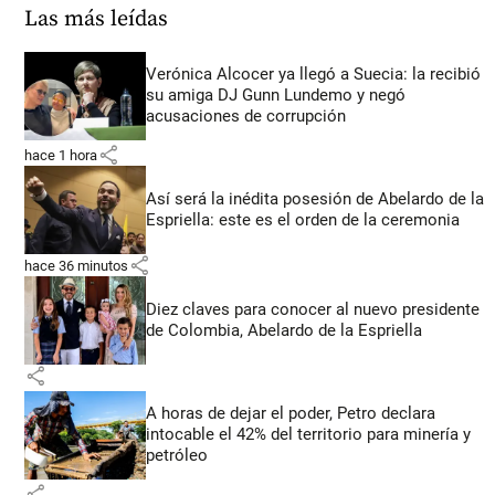
Las más leídas
Verónica Alcocer ya llegó a Suecia: la recibió
su amiga DJ Gunn Lundemo y negó
acusaciones de corrupción
share
hace 1 hora
Así será la inédita posesión de Abelardo de la
Espriella: este es el orden de la ceremonia
share
hace 36 minutos
Diez claves para conocer al nuevo presidente
de Colombia, Abelardo de la Espriella
share
A horas de dejar el poder, Petro declara
intocable el 42% del territorio para minería y
petróleo
share