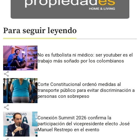
Para seguir leyendo
No es futbolista ni médico: ser youtuber es el
trabajo más soñado por los colombianos
share
Corte Constitucional ordenó medidas al
transporte público para evitar discriminación a
personas con sobrepeso
share
Conexión Summit 2026 confirma la
participación del vicepresidente electo José
Manuel Restrepo en el evento