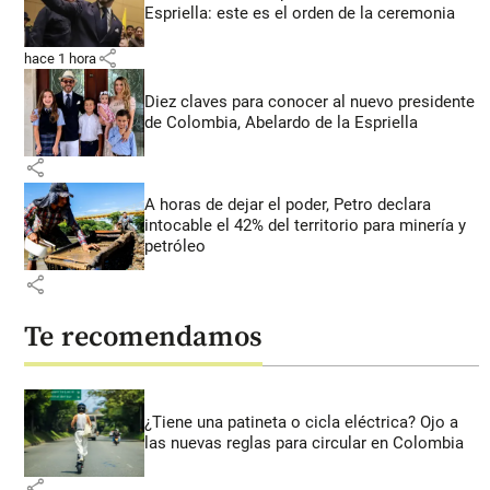
Espriella: este es el orden de la ceremonia
share
hace 1 hora
Diez claves para conocer al nuevo presidente
de Colombia, Abelardo de la Espriella
share
A horas de dejar el poder, Petro declara
intocable el 42% del territorio para minería y
petróleo
share
Te recomendamos
¿Tiene una patineta o cicla eléctrica? Ojo a
las nuevas reglas para circular en Colombia
share