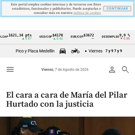
Este portal emplea cookies internas y de terceros con fines
estadísticos, funcionales y publicitarios. Puede aceptarlas o
CONTINUAR
consultar más en nuestra
politica de cookies
1621,34 pts
$4178
$3672
9,9 %
2
USD/COP
EUR/COP
DESEMPLEO
PIB
Cintillo
▲ 0.67
▲ 0.42
—
▼ 0.30
▲
de
Pico y Placa Medellín
Viernes
7 y 9
7 y 9
indicadores
económicos
menu
person
search
Viernes
, 7 de Agosto de 2026
Colombia
El cara a cara de María del Pilar
Hurtado con la justicia