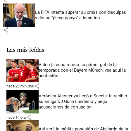
share
La FIFA intenta superar su crisis con disculpas
y dio su “pleno apoyo” a Infantino
share
Las más leídas
Video | Lucho marcó su primer gol de la
temporada con el Bayern Múnich; vea aquí la
anotación
share
hace 23 minutos
Verónica Alcocer ya llegó a Suecia: la recibió
su amiga DJ Gunn Lundemo y negó
acusaciones de corrupción
share
hace 1 hora
Así será la inédita posesión de Abelardo de la