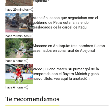
Espriella?
share
hace 29 minutos
Atención: capos que negociaban con el
gobierno de Petro estarían siendo
trasladados de la cárcel de Itagüí
share
hace 29 minutos
Masacre en Antioquia: tres hombres fueron
asesinados en zona rural de Abejorral
share
hace 5 horas
Video | Lucho marcó su primer gol de la
temporada con el Bayern Múnich y ganó
nuevo título; vea aquí la anotación
share
hace 6 horas
Te recomendamos