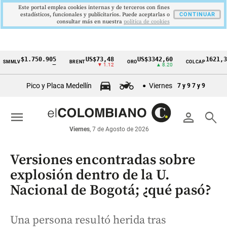
Este portal emplea cookies internas y de terceros con fines
estadísticos, funcionales y publicitarios. Puede aceptarlas o
CONTINUAR
consultar más en nuestra
politica de cookies
$1.750.905
US$73,48
US$3342,60
1621,34 pts
V
BRENT
ORO
COLCAP
Cintillo
—
▼ 1.12
▲ 8.20
▲ 0.67
de
Pico y Placa Medellín
Viernes
7 y 9
7 y 9
indicadores
económicos
menu
person
search
Colombia
Viernes
, 7 de Agosto de 2026
Versiones encontradas sobre
explosión dentro de la U.
Nacional de Bogotá; ¿qué pasó?
Una persona resultó herida tras