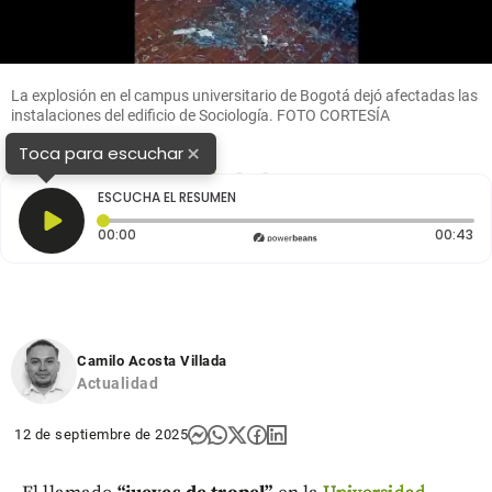
La explosión en el campus universitario de Bogotá dejó afectadas las
instalaciones del edificio de Sociología. FOTO CORTESÍA
×
Toca para escuchar
1
2
3
ESCUCHA EL RESUMEN
Tiempo transcurrido: 0 segundos
Du
00:00
00:43
Camilo Acosta Villada
Actualidad
12 de septiembre de 2025