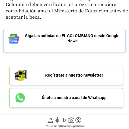
Colombia deben verificar si el programa requiere
convalidación ante el Ministerio de Educación antes de
aceptar la beca.
Siga las noticias de EL COLOMBIANO desde Google
News
Regístrate a nuestro newsletter
Únete a nuestro canal de Whatsapp
person
graphic_eq
play_arrow
photo_camera
account_circle
Mi Perfil
Pódcast
Reportajes gráficos
Videos
Suscríbete