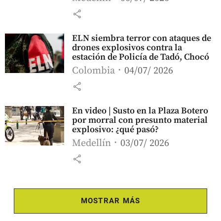
share
ELN siembra terror con ataques de
drones explosivos contra la
estación de Policía de Tadó, Chocó
Colombia
04/07/ 2026
share
En video | Susto en la Plaza Botero
por morral con presunto material
explosivo: ¿qué pasó?
Medellín
03/07/ 2026
share
MOSTRAR MÁS