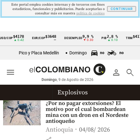
Este portal emplea cookies internas y de terceros con fines
estadísticos, funcionales y publicitarios. Puede aceptarlas o
CONTINUAR
consultar más en nuestra
politica de cookies
$4178
$3648
9,9 %
2,8 %
$417
SD/COP
EUR/COP
DESEMPLEO
PIB
TRM
Cintillo
▲ 0.42
—
▼ 0.30
▲ 0.10
▲
de
Pico y Placa Medellín
Domingo
no
no
indicadores
económicos
menu
person
search
Colombia
Domingo
, 9 de Agosto de 2026
Explosivos
¿Por no pagar extorsiones? El
motivo por el cual bombardean
mina con un dron en el Nordeste
antioqueño
Antioquia
04/08/ 2026
share