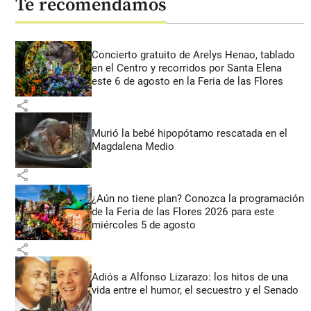
Te recomendamos
Concierto gratuito de Arelys Henao, tablado
en el Centro y recorridos por Santa Elena
este 6 de agosto en la Feria de las Flores
share
Murió la bebé hipopótamo rescatada en el
Magdalena Medio
share
¿Aún no tiene plan? Conozca la programación
de la Feria de las Flores 2026 para este
miércoles 5 de agosto
share
Adiós a Alfonso Lizarazo: los hitos de una
vida entre el humor, el secuestro y el Senado