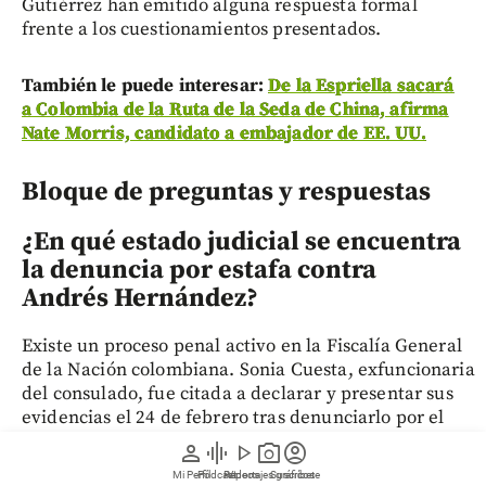
Gutiérrez han emitido alguna respuesta formal
frente a los cuestionamientos presentados.
También le puede interesar:
De la Espriella sacará
a Colombia de la Ruta de la Seda de China, afirma
Nate Morris, candidato a embajador de EE. UU.
Bloque de preguntas y respuestas
¿En qué estado judicial se encuentra
la denuncia por estafa contra
Andrés Hernández?
Existe un proceso penal activo en la Fiscalía General
de la Nación colombiana. Sonia Cuesta, exfuncionaria
del consulado, fue citada a declarar y presentar sus
evidencias el 24 de febrero tras denunciarlo por el
presunto apoderamiento de 20 millones de pesos
person
graphic_eq
play_arrow
photo_camera
account_circle
colombianos correspondientes a sus ahorros de
Mi Perfil
Pódcast
Reportajes gráficos
Videos
Suscríbete