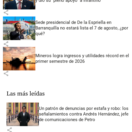
y dio su “pleno apoyo” a Infantino
share
Sede presidencial de De la Espriella en
Barranquilla no estará lista el 7 de agosto, ¿por
qué?
share
Mineros logra ingresos y utilidades récord en el
primer semestre de 2026
share
Las más leídas
Un patrón de denuncias por estafa y robo: los
señalamientos contra Andrés Hernández, jefe
de comunicaciones de Petro
share