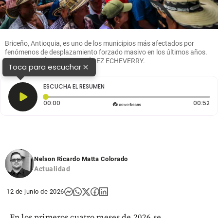
Briceño, Antioquia, es uno de los municipios más afectados por
fenómenos de desplazamiento forzado masivo en los últimos años.
FOTO: ANDRÉS CAMILO SUÁREZ ECHEVERRY.
×
Toca para escuchar
ESCUCHA EL RESUMEN
Tiempo transcurrido: 0 segundos
Du
00:00
00:52
Nelson Ricardo Matta Colorado
Actualidad
12 de junio de 2026
En los primeros cuatro meses de 2026 se