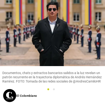
Documentos, chats y extractos bancarios salidos a la luz revelan un
patrón recurrente en la trayectoria diplomática de Andrés Hernández
Ramírez. FOTO: Tomada de las redes sociales de @AndresCamiloHR
1
2
El Colombiano