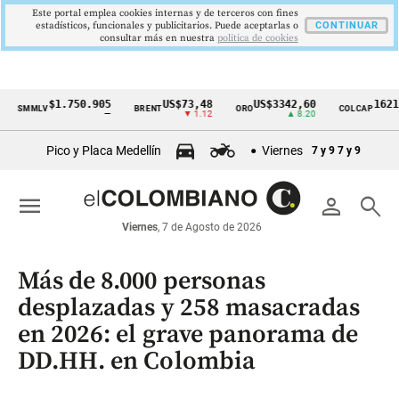
Este portal emplea cookies internas y de terceros con fines
estadísticos, funcionales y publicitarios. Puede aceptarlas o
CONTINUAR
consultar más en nuestra
politica de cookies
$1.750.905
US$73,48
US$3342,60
1621,34 p
MLV
BRENT
ORO
COLCAP
Cintillo
—
▼ 1.12
▲ 8.20
▲ 0
de
Pico y Placa Medellín
Viernes
7 y 9
7 y 9
indicadores
económicos
menu
person
search
Colombia
Viernes
, 7 de Agosto de 2026
Más de 8.000 personas
desplazadas y 258 masacradas
en 2026: el grave panorama de
DD.HH. en Colombia