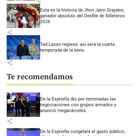
Esta es la historia de Jhon Jairo Grajales,
ganador absoluto del Desfile de Silleteros
2026
share
Ted Lasso regresa: así será la cuarta
temporada de la serie
share
Te recomendamos
De la Espriella dio por terminadas las
negociaciones con grupos armados y
anunció megacárceles
share
De la Espriella congelará el gasto público,