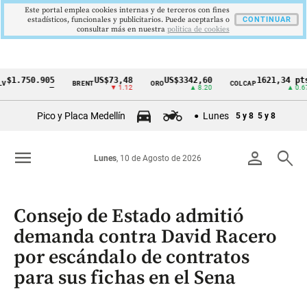
Este portal emplea cookies internas y de terceros con fines
estadísticos, funcionales y publicitarios. Puede aceptarlas o
CONTINUAR
consultar más en nuestra
politica de cookies
750.905
US$73,48
US$3342,60
1621,34 pts
BRENT
ORO
COLCAP
Cintillo
—
▼ 1.12
▲ 8.20
▲ 0.67
de
Pico y Placa Medellín
Lunes
5 y 8
5 y 8
indicadores
económicos
menu
person
search
Lunes
, 10 de Agosto de 2026
Colombia
Consejo de Estado admitió
demanda contra David Racero
por escándalo de contratos
para sus fichas en el Sena