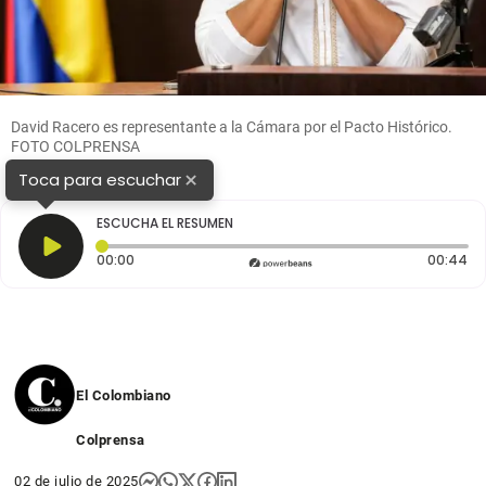
David Racero es representante a la Cámara por el Pacto Histórico.
FOTO COLPRENSA
×
Toca para escuchar
ESCUCHA EL RESUMEN
Tiempo transcurrido: 0 segundos
Du
00:00
00:44
El Colombiano
Colprensa
02 de julio de 2025