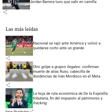
Jordan Barrera tuvo que salir en camilla
share
Las más leídas
Nacional se rajó ante América y volvió a
quedarse corto ante un grande
share
Otro golpe a grupos ilegales: confirman
muerte de alias Ruso, cabecilla de
disidencias de Iván Mordisco en el Meta
share
La hoja de ruta económica de De la Espriella:
tributaria, fin del impuesto al patrimonio y
fracking
share
hace 39 minutos