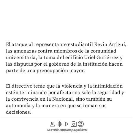
El ataque al representante estudiantil Kevin Arrigui,
las amenazas contra miembros de la comunidad
universitaria, la toma del edificio Uriel Gutiérrez y
las disputas por el gobierno de la institución hacen
parte de una preocupación mayor.
El directivo teme que la violencia y la intimidación
estén terminando por afectar no solo la seguridad y
la convivencia en la Nacional, sino también su
autonomía y la manera en que se toman sus
decisiones.
person
graphic_eq
play_arrow
photo_camera
account_circle
“Invito a reflexionar sobre la relación entre una
Mi Perfil
Pódcast
Reportajes gráficos
Videos
Suscríbete