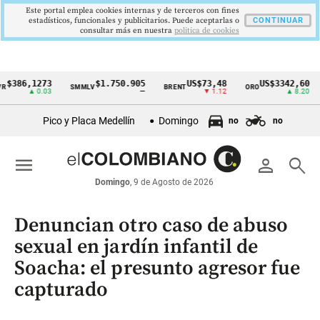
Este portal emplea cookies internas y de terceros con fines
estadísticos, funcionales y publicitarios. Puede aceptarlas o
CONTINUAR
consultar más en nuestra
politica de cookies
6,1273
$1.750.905
US$73,48
US$3342,60
SMMLV
BRENT
ORO
COL
Cintillo
▲ 0.03
—
▼ 1.12
▲ 8.20
de
Pico y Placa Medellín
Domingo
no
no
indicadores
económicos
menu
person
search
Colombia
Domingo
, 9 de Agosto de 2026
Denuncian otro caso de abuso
sexual en jardín infantil de
Soacha: el presunto agresor fue
capturado