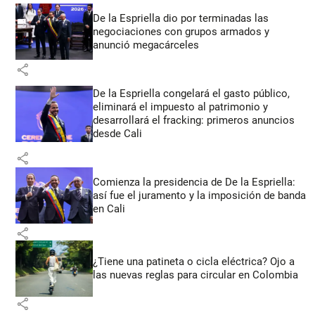
De la Espriella dio por terminadas las
negociaciones con grupos armados y
anunció megacárceles
share
De la Espriella congelará el gasto público,
eliminará el impuesto al patrimonio y
desarrollará el fracking: primeros anuncios
desde Cali
share
Comienza la presidencia de De la Espriella:
así fue el juramento y la imposición de banda
en Cali
share
¿Tiene una patineta o cicla eléctrica? Ojo a
las nuevas reglas para circular en Colombia
share