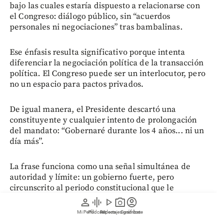
bajo las cuales estaría dispuesto a relacionarse con
el Congreso: diálogo público, sin “acuerdos
personales ni negociaciones” tras bambalinas.
Ese énfasis resulta significativo porque intenta
diferenciar la negociación política de la transacción
política. El Congreso puede ser un interlocutor, pero
no un espacio para pactos privados.
De igual manera, el Presidente descartó una
constituyente y cualquier intento de prolongación
del mandato: “Gobernaré durante los 4 años... ni un
día más”.
La frase funciona como una señal simultánea de
autoridad y límite: un gobierno fuerte, pero
circunscrito al periodo constitucional que le
corresponde.
person
graphic_eq
play_arrow
photo_camera
account_circle
Mi Perfil
Pódcast
Reportajes gráficos
Videos
Suscríbete