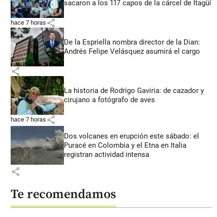
sacaron a los 117 capos de la cárcel de Itagüí
share
hace 7 horas
De la Espriella nombra director de la Dian:
Andrés Felipe Velásquez asumirá el cargo
share
La historia de Rodrigo Gaviria: de cazador y
cirujano a fotógrafo de aves
share
hace 7 horas
Dos volcanes en erupción este sábado: el
Puracé en Colombia y el Etna en Italia
registran actividad intensa
share
Te recomendamos